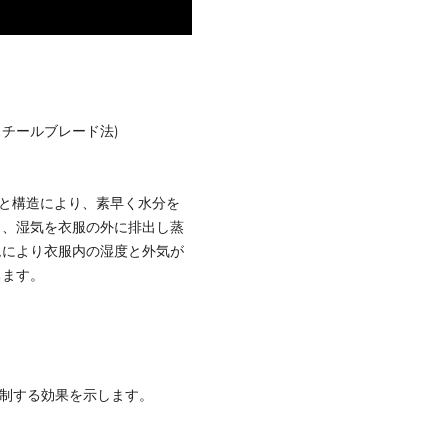
-1スチールブレード法)
機能と構造により、素早く水分を
り、湿気を衣服の外に排出し蒸
ムにより衣服内の湿度と外気が
ちます。
抑制する効果を示します。