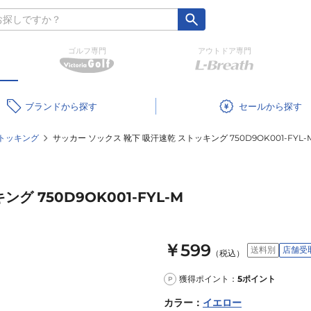
ゴルフ専門
アウトドア専門
ブランド
セール
トッキング
サッカー ソックス 靴下 吸汗速乾 ストッキング 750D9OK001-FYL-
 750D9OK001-FYL-M
￥599
送料別
店舗受
（税込）
獲得ポイント：
5
ポイント
P
カラー
：
イエロー