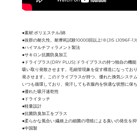
●素材:ポリエステル/綿
●抜群の耐久性。耐摩耗試験10000回以上!※(JIS L1096F
●ハイマルチフィラメント製法
●サキロン抗菌防臭加工
●ドライプラス(DRY PLUS):ドライプラスの持つ独自の
吸い取り発散させます。毛細管現象を促す構造になってお
発させます。このドライプラスが持つ、優れた換気システ
いつも循環しており、発汗しても衣服内を快適な状態に保
●優れた吸汗速乾性
●ドライタッチ
●軽量設計
●抗菌防臭加工をプラス
●柔らかな風合い:繊維上の細菌の増殖による臭いの発生を
●中国製