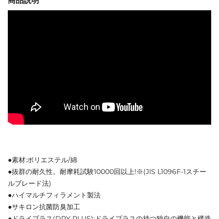
商品説明
●素材:ポリエステル/綿
●抜群の耐久性。耐摩耗試験10000回以上!※(JIS L1096F-1スチー
ルブレード法)
●ハイマルチフィラメント製法
●サキロン抗菌防臭加工
●ドライプラス(DRY PLUS):ドライプラスの持つ独自の機能と構造