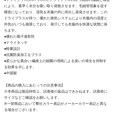
により、素早く水分を吸い取り発散させます。毛細管現象を促す
構造になっており、湿気を衣服の外に排出し蒸発させます。この
ドライプラスが持つ、優れた換気システムにより衣服内の湿度と
外気がいつも循環しており、発汗しても衣服内を快適な状態に保
ちます。
●優れた吸汗速乾性
●ドライタッチ
●軽量設計
●抗菌防臭加工をプラス
●柔らかな風合い:繊維上の細菌の増殖による臭いの発生を抑制す
る効果を示します。
●中国製
【商品の購入にあたっての注意事項】
※本商品は製品特性上、試着後の返品はできかねます。試着前に
サイズなどご確認をお願いします。
※一部商品において弊社カラー表記がメーカーカラー表記と異な
る場合がございます。