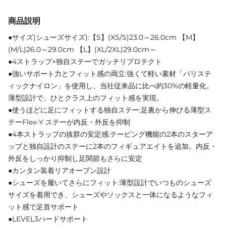
商品説明
●サイズ(シューズサイズ):【S】(XS/S)23.0～26.0cm 【M】
(M/L)26.0～29.0cm 【L】(XL/2XL)29.0cm～
●4ストラップ×独自ステーでガッチリプロテクト
●強いサポート力とフィット感の両立:強くて軽い素材「バリステ
ィックナイロン」を使用し、当社従来品に比べ約30%の軽量化。
薄型設計で、ひとクラス上のフィット感を実現。
●使うほどに足にフィットする独自ステー:足裏から伸びる薄型ス
テーFlex-Y ステーが内反・外反を抑制
●4本ストラップの抜群の安定感:テーピング機能の2本のスターア
ップと独自設計のステーに2本のフィギュアエイトを追加。内反・
外反をしっかり抑制し足関節もさらに安定
●カンタン装着リアオープン設計
●シューズを履いてさらにフィット:薄型設計でいつものシューズ
サイズを着用でき、シューズやソックスと一体になるようなフィ
ット感で足首サポート
●LEVEL3ハードサポート