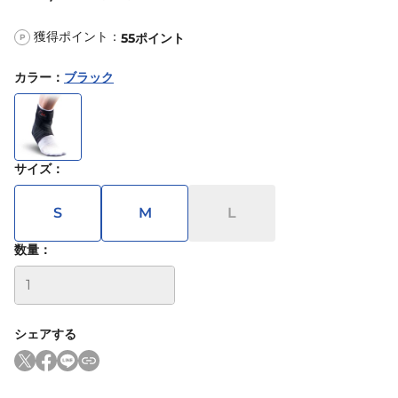
獲得ポイント：
55
ポイント
P
カラー
：
ブラック
サイズ
：
S
M
L
数量：
シェアする