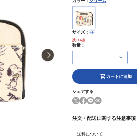
カラー
：
クリーム
サイズ
：
FF
残り
4
点
数量：
カートに追加
シェアする
注文・配送に関する注意事項
送料について