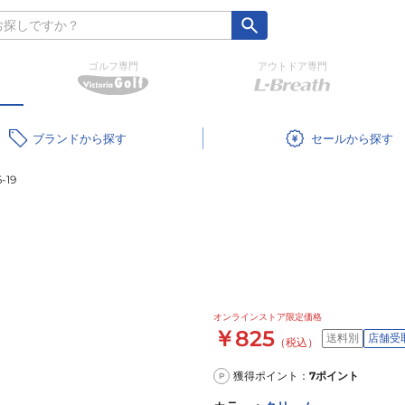
ゴルフ専門
アウトドア専門
ブランド
セール
19
オンラインストア限定価格
￥825
送料別
店舗受
（税込）
獲得ポイント：
7
ポイント
P