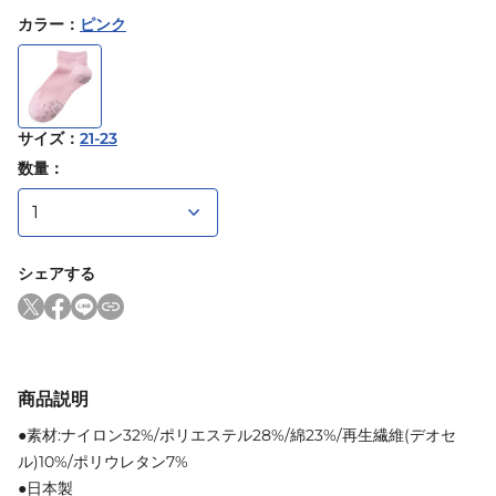
カラー
：
ピンク
サイズ
：
21-23
数量：
シェアする
商品説明
●素材:ナイロン32%/ポリエステル28%/綿23%/再生繊維(デオセ
ル)10%/ポリウレタン7%
●日本製