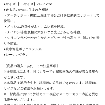
●サイズ:【SSサイズ】21～23cm
●走る足のために生まれた機能
・アーチサポート機能:土踏まず部分だけを効果的にサポートして
快適に。
・メッシュ:通気性がよく、ムレ感を軽減。
・ナイロン補強:負担の大きいつま先とかかとを補強。
・シリコンラバー:やわらかさとグリップ性の高さで、靴の中の滑
りを防止。
●吸水速乾ポリエステル糸
●レーシングラン
【商品の購入にあたっての注意事項】
※撮影環境により、同じカラーでも掲載画像の色味が異なる場合
がございます。
※本商品は製品特性上、試着後の返品はできかねます。試着前に
サイズなどご確認をお願いします。
※一部商品において弊社カラー表記がメーカーカラー表記と異な
る場合がございます。