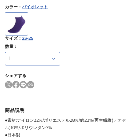
カラー
：
バイオレット
サイズ
：
23-25
数量：
シェアする
商品説明
●素材:ナイロン32%/ポリエステル28%/綿23%/再生繊維(デオセ
ル)10%/ポリウレタン7%
●日本製