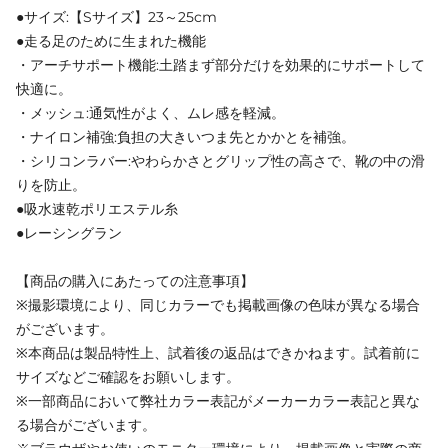
●サイズ:【Sサイズ】23～25cm
●走る足のために生まれた機能
・アーチサポート機能:土踏まず部分だけを効果的にサポートして
快適に。
・メッシュ:通気性がよく、ムレ感を軽減。
・ナイロン補強:負担の大きいつま先とかかとを補強。
・シリコンラバー:やわらかさとグリップ性の高さで、靴の中の滑
りを防止。
●吸水速乾ポリエステル糸
●レーシングラン
【商品の購入にあたっての注意事項】
※撮影環境により、同じカラーでも掲載画像の色味が異なる場合
がございます。
※本商品は製品特性上、試着後の返品はできかねます。試着前に
サイズなどご確認をお願いします。
※一部商品において弊社カラー表記がメーカーカラー表記と異な
る場合がございます。