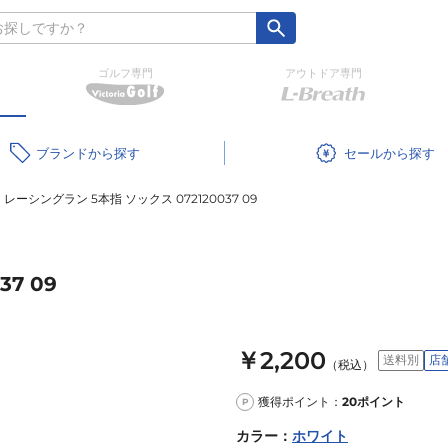
ゴルフ専門
アウトドア専門
ブランド
セール
レーシングラン 5本指 ソックス 072120037 09
7 09
￥2,200
送料別
店
（税込）
獲得ポイント：
20
ポイント
P
カラー
：
ホワイト