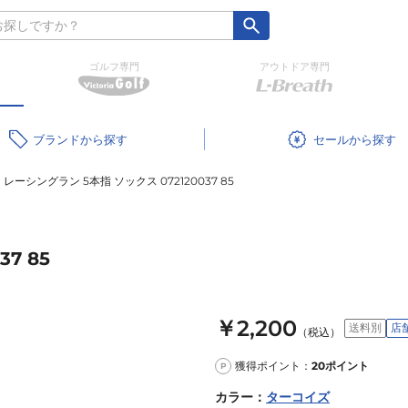
ゴルフ専門
アウトドア専門
ブランド
セール
レーシングラン 5本指 ソックス 072120037 85
7 85
￥2,200
送料別
店
（税込）
獲得ポイント：
20
ポイント
P
カラー
：
ターコイズ