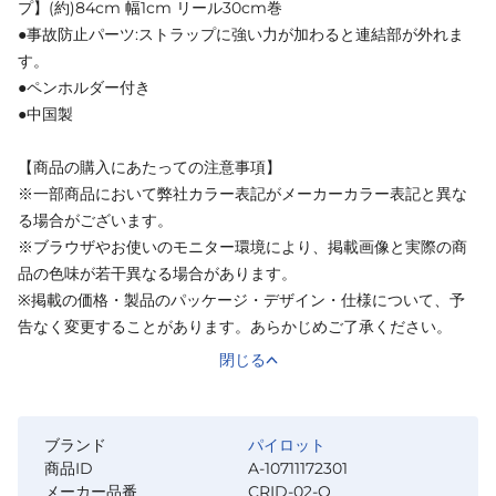
プ】(約)84cm 幅1cm リール30cm巻
●事故防止パーツ:ストラップに強い力が加わると連結部が外れま
す。
●ペンホルダー付き
●中国製
【商品の購入にあたっての注意事項】
※一部商品において弊社カラー表記がメーカーカラー表記と異な
る場合がございます。
※ブラウザやお使いのモニター環境により、掲載画像と実際の商
品の色味が若干異なる場合があります。
※掲載の価格・製品のパッケージ・デザイン・仕様について、予
告なく変更することがあります。あらかじめご了承ください。
閉じる
ブランド
パイロット
商品ID
A-10711172301
メーカー品番
CRID-02-O