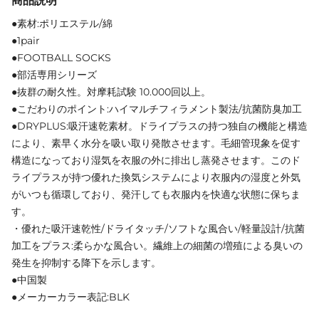
商品説明
●素材:ポリエステル/綿
●1pair
●FOOTBALL SOCKS
●部活専用シリーズ
●抜群の耐久性。対摩耗試験 10.000回以上。
●こだわりのポイント:ハイマルチフィラメント製法/抗菌防臭加工
●DRYPLUS:吸汗速乾素材。ドライプラスの持つ独自の機能と構造
により、素早く水分を吸い取り発散させます。毛細管現象を促す
構造になっており湿気を衣服の外に排出し蒸発させます。このド
ライプラスが持つ優れた換気システムにより衣服内の湿度と外気
がいつも循環しており、発汗しても衣服内を快適な状態に保ちま
す。
・優れた吸汗速乾性/ドライタッチ/ソフトな風合い/軽量設計/抗菌
加工をプラス:柔らかな風合い。繊維上の細菌の増殖による臭いの
発生を抑制する降下を示します。
●中国製
●メーカーカラー表記:BLK