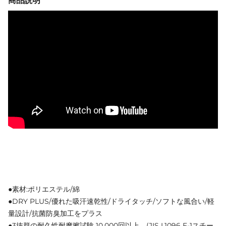
商品説明
●素材:ポリエステル/綿
●DRY PLUS/優れた吸汗速乾性/ドライタッチ/ソフトな風合い/軽
量設計/抗菌防臭加工をプラス
●3抜群の耐久性耐摩擦試験 10.000回以上。(JIS L1096 F-1スチー