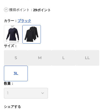
獲得ポイント：
29
ポイント
P
カラー
：
ブラック
サイズ
：
S
M
L
LL
3L
数量：
シェアする