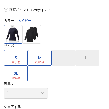
獲得ポイント：
29
ポイント
P
カラー
：
ネイビー
サイズ
：
S
M
L
LL
3L
数量：
シェアする