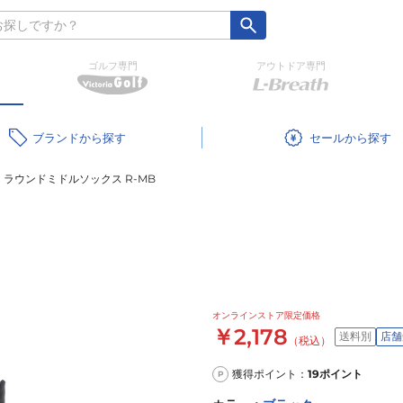
ゴルフ専門
アウトドア専門
ブランド
セール
ラウンドミドルソックス R-MB
オンラインストア限定価格
￥2,178
送料別
店舗
（税込）
獲得ポイント：
19
ポイント
P