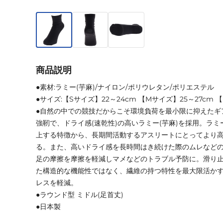
商品説明
●素材:ラミー(芋麻)/ナイロン/ポリウレタン/ポリエステル
●サイズ:【Sサイズ】22～24cm 【Mサイズ】25～27cm 
●自然の中での競技だからこそ環境負荷を最小限に抑えたギ
強靭で、ドライ感(速乾性)の高いラミー(芋麻)を採用。ラ
上する特徴から、長期間活動するアスリートにとってより
る。また、高いドライ感を長時間はき続けた際のムレなど
足の摩擦を摩擦を軽減しマメなどのトラブル予防に。滑り
た構造的な機能性ではなく、繊維の持つ特性を最大限活か
レスを軽減。
●ラウンド型 ミドル(足首丈)
●日本製