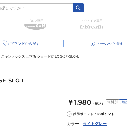
ゴルフ専門
アウトドア専門
ブランド
セール
スキンソックス 五本指 ショート丈 LG S-5F-SLG-L
-SLG-L
￥1,980
送料別
店
（税込）
獲得ポイント：
18
ポイント
P
カラー
：
ライトグレー