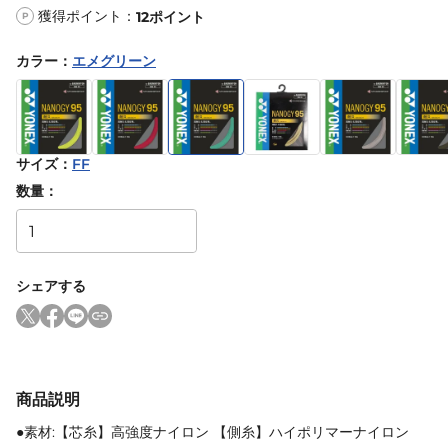
獲得ポイント：
12
ポイント
P
カラー
：
エメグリーン
サイズ
：
FF
数量：
シェアする
商品説明
●素材:【芯糸】高強度ナイロン 【側糸】ハイポリマーナイロン