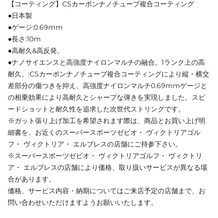
【コーティング】CSカーボンナノチューブ複合コーティング
●日本製
●ゲージ:0.69mm
●長さ:10m
●高耐久&高反発。
●ナノサイエンスと高強度ナイロンマルチの融合。1ランク上の高
耐久。:CSカーボンナノチューブ複合コーティングにより縦・横交
差部分の傷つきを抑え、高強度ナイロンマルチ0.69mmゲージと
の相乗効果により高耐久とシャープな弾きを実現しました。スピ
ードショットと耐久性を追求した次世代ストリングです。
※ガット張り上げ加工を希望されます際は、商品とお買い上げ明
細書を、お近くのスーパースポーツゼビオ・ ヴィクトリアゴル
フ・ ヴィクトリア・ エルブレスの店舗にご持参下さい。
※スーパースポーツゼビオ・ ヴィクトリアゴルフ・ ヴィクトリ
ア・ エルブレスの店舗により価格、取り扱いサービスが異なる場
合があります。
価格、サービス内容・納期についてはご来店予定の店舗まで、お
問い合わせいただけますようお願いいたします。