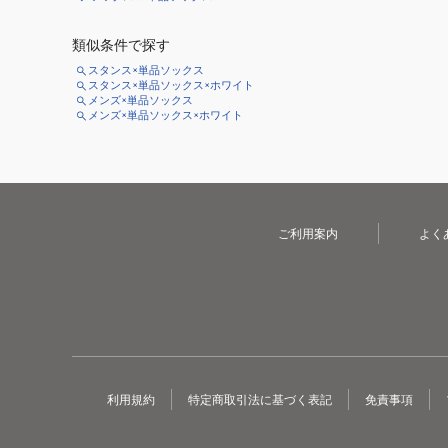
類似条件で探す
スタンス×単品ソックス
スタンス×単品ソックス×ホワイト
メンズ×単品ソックス
メンズ×単品ソックス×ホワイト
ご利用案内
よく
利用規約
特定商取引法に基づく表記
免責事項