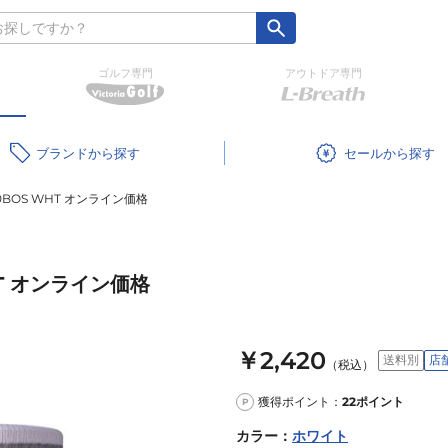
ゴルフ専門
アウトドア専門
ブランド
セール
20BOS WHT オンライン価格
HT オンライン価格
￥2,420
送料別
店
（税込）
獲得ポイント：
22
ポイント
P
カラー
：
ホワイト