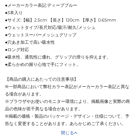
●メーカーカラー表記:ディープブルー
●3本入り
●サイズ:【幅】2.5cm 【長さ】120cm 【厚さ】0.65mm
●ウェットタイプ/長尺対応/吸汗/耐久/メッシュ
●ウェットスーパーメッシュグリップ
●穴あき加工で高い吸水性
●ロング対応
●吸水性、通気性に優れ、グリップの滑りを抑えます。
●柔らかめの握り心地で手にフィット。
【商品の購入にあたっての注意事項】
※一部商品において弊社カラー表記がメーカーカラー表記と異な
る場合があります。
※ブラウザやお使いのモニター環境により、掲載画像と実際の商
品の色味が若干異なる場合があります。
※掲載の価格・製品のパッケージ・デザイン・仕様について、予
告なく変更することがあります。あらかじめご了承ください。
閉じる