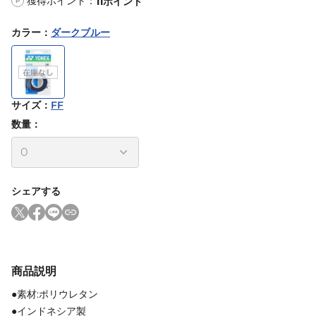
獲得ポイント：
11
ポイント
P
カラー
：
ダークブルー
サイズ
：
FF
数量：
シェアする
商品説明
●素材:ポリウレタン
●インドネシア製