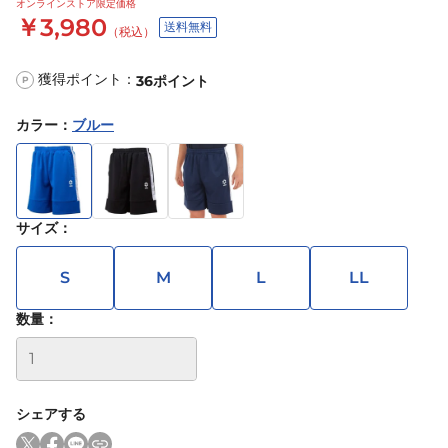
オンラインストア限定価格
￥3,980
送料無料
（税込）
獲得ポイント：
36
ポイント
P
カラー
：
ブルー
サイズ
：
S
M
L
LL
数量：
シェアする