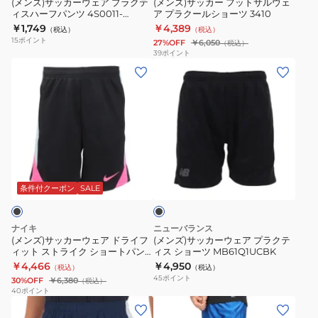
741EG
ツ
(メンズ)サッカーウェア プラクテ
(メンズ)サッカー フットサルウェ
ィスハーフパンツ 4S0011-
ア プラクールショーツ 3410
ラ
ル
GRY
SA-
SCWR-741EG BLK 速乾
￥1,749
￥4,389
（税込）
（税込）
ク
ウ
速
25114
15
ポイント
27%OFF
￥6,050
（税込）
テ
ェ
乾
39
ポイント
(メ
(メ
ィ
ア
ン
ン
ス
プ
ズ)
ズ)
ハ
ラ
サ
サ
ー
ク
ッ
ッ
フ
ー
カ
カ
パ
ル
ブ
ー
ー
ン
シ
ラ
ウ
ウ
ツ
ョ
ッ
条件付クーポン
SALE
ク
ェ
ェ
4S0011-
ー
ア
ア
SCWR-
ツ
ナイキ
ニューバランス
ド
プ
741EG
3410
(メンズ)サッカーウェア ドライフ
(メンズ)サッカーウェア プラクテ
ィット ストライク ショートパン
ィス ショーツ MB61Q1UCBK
ラ
ラ
BLK
ツ FN2402-016
￥4,466
￥4,950
（税込）
（税込）
イ
ク
速
45
ポイント
30%OFF
￥6,380
（税込）
フ
テ
乾
40
ポイント
(メ
(メ
ィ
ィ