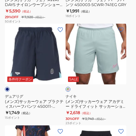
DAYS ナイロンウーブンショート
ンツ 4S0003-SCWR-741EG GRY
DAYS
ー
ー
IF1460-
パンツ UF5SHP41M BK00
￥5,590
￥1,991
（税込）
（税込）
ナ
フ
ト
011
18
ポイント
29%OFF
￥7,920
（税込）
イ
パ
パ
50
ポイント
(メ
(メ
ロ
ン
ン
ン
ン
ン
ツ
ツ
ズ)
ズ)
ウ
4S0003-
IB4609-
サ
サ
ー
SCWR-
480
ッ
ッ
ブ
741EG
カ
カ
ン
GRY
グ
ー
ー
シ
リ
ウ
ウ
ョ
条件付クーポン
SALE
ー
ン
ェ
ェ
ー
×
ア
ア
ト
ピ
デュアリグ
ナイキ
プ
ア
ン
パ
(メンズ)サッカーウェア プラクテ
(メンズ)サッカーウェア アカデミ
ク
ィスハーフパンツ 4S0011-
ー ドライフィット サッカーショ
ラ
カ
ン
SCWR-741EG NVY 速乾
ートパンツ HJ3797-395
￥1,749
￥2,618
（税込）
（税込）
ク
デ
ツ
15
ポイント
30%OFF
￥3,740
（税込）
テ
ミ
UF5SHP41M
23
ポイント
(メ
(メ
ィ
ー
BK00