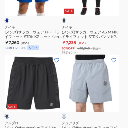
ブ
ー
ー
プ
ラ
ウ
ウ
ラ
ッ
SALE
ク
ェ
ェ
ク
ア
ア
テ
ナイキ
ナイキ
FFF
AS
ィ
(メンズ)サッカーウェア FFF ドラ
(メンズ)サッカーウェア AS M NK
イフィット STRK KZ ニット ショ
ドライフィット STRK パンツ KPZ
ド
M
ス
ートパンツ IB4609-480
IF1460-011
￥7,260
￥7,238
（税込）
（税込）
ラ
NK
シ
UP
198
ポイント
(
3
%)
30%OFF
￥10,340
（税込）
イ
ド
ョ
65
ポイント
(メ
(メ
フ
ラ
ー
ン
ン
ィ
イ
ツ
ズ)
ズ)
ッ
フ
SA-
サ
サ
ト
ィ
22818
ッ
ッ
STRK
ッ
NVY
カ
カ
KZ
ト
グ
ー
ー
ニ
STRK
レ
ウ
ウ
ッ
パ
ー
SALE
ェ
ェ
ト
ン
ア
ア
シ
ツ
アンブロ
デュアリグ
AWAY
ハ
ョ
KPZ
(メンズ)サッカーウェア AWAY
(メンズ)サッカーウェア ハーフパ