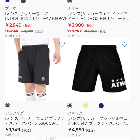
ア
ア
ョ
プーマ
ナイキ
INDIVILIGA
ド
ー
(メンズ)サッカーウェア
(メンズ)サッカーウェア ドライフ
INDIVILIGA TR ショーツ 660976
ィット ACD+ GX HBR ショート
TR
ラ
ツ
パンツ IF1527-010
￥2,849
￥3,980
（税込）
（税込）
シ
イ
SAK403PYZ
13%OFF
￥3,300
27%OFF
￥5,500
（税込）
（税込）
ョ
フ
BLK/OPAL
25
ポイント
36
ポイント
(メ
(メ
ー
ィ
ン
ン
ツ
ッ
ズ)
ズ)
660976
ト
サ
サ
ACD+
ッ
ッ
GX
カ
カ
HBR
フ
ネ
ブ
ー
ー
シ
ラ
イ
ラ
ッ
ビ
ウ
フ
ョ
ッ
シ
ー
ク
ェ
ッ
ー
ュ
ア
ト
ト
イ
デュアリグ
アスレタ
エ
プ
サ
パ
(メンズ)サッカーウェア プラクテ
(メンズ)サッカー フットサルウェ
ロ
ィスハーフパンツ 5S0009-
ア ポケ付きプラクティスパンツ
ラ
ル
ン
ー
SCWR-741EG BLK
2437
￥1,749
￥4,950
（税込）
（税込）
ク
ウ
ツ
15
ポイント
45
ポイント
テ
ェ
IF1527-