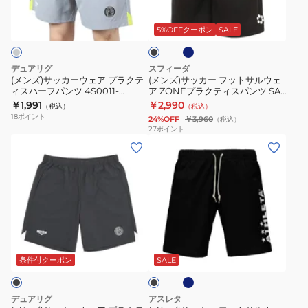
ネ
ブ
BLK
プ
ー
ー
イ
ラ
ラ
ビ
ウ
フ
ッ
5%OFFクーポン
SALE
ー
ク
ク
ェ
ッ
テ
ア
ト
デュアリグ
スフィーダ
ィ
プ
サ
(メンズ)サッカーウェア プラクテ
(メンズ)サッカー フットサルウェ
ス
ィスハーフパンツ 4S0011-
ア ZONEプラクティスパンツ SA-
ラ
ル
SCWR-741EG GRY 速乾
25114
￥1,991
￥2,990
パ
（税込）
（税込）
ク
ウ
18
ポイント
24%OFF
￥3,960
（税込）
ン
テ
ェ
27
ポイント
ツ
(メ
(メ
ィ
ア
4S0032-
ン
ン
ス
ZONE
SCWR-
ズ)
ズ)
ハ
プ
741ES
サ
サ
ー
ラ
BLK
ッ
ッ
フ
ク
カ
カ
パ
テ
ブ
ブ
ー
ー
ン
ィ
ル
ラ
ー
ウ
フ
ツ
ス
ッ
条件付クーポン
SALE
グ
ク
ェ
ッ
4S0011-
パ
レ
ア
ト
SCWR-
ン
ー
デュアリグ
アスレタ
プ
サ