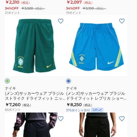
DH8112-100 速乾
￥2,310
￥2,097
（税込）
（税込）
イ
ズ
シ
34%OFF
￥3,520
34%OFF
￥3,190
（税込）
（税込）
フ
プ
ョ
21
ポイント
19
ポイント
(メ
(メ
ィ
ラ
ー
ン
ン
ッ
ク
ト
ズ)
ズ)
ト
テ
パ
サ
サ
LSR
ィ
ン
ッ
ッ
V
ス
ツ
カ
カ
シ
パ
DV9743-
ブ
ー
ー
ョ
ン
010
ル
ウ
ウ
ー
ツ
ー
ェ
ェ
ト
P2MB8W
ア
ア
パ
ナイキ
ナイキ
ブ
ブ
ン
(メンズ)サッカーウェア ブラジル
(メンズ)サッカーウェア ブラジル
ストライク ドライフィット ニッ
ドライフィット レプリカ ショー
ラ
ラ
ツ
ト ショートパンツ IB5916-381
トパンツ IB5411-435
￥7,260
￥8,250
（税込）
（税込）
ジ
ジ
W
66
ポイント
UP
375
ポイント
(
5
%)
ル
ル
DH8112-
(メ
(メ
ス
ド
100
ン
ン
ト
ラ
速
ズ)
ズ)
ラ
イ
乾