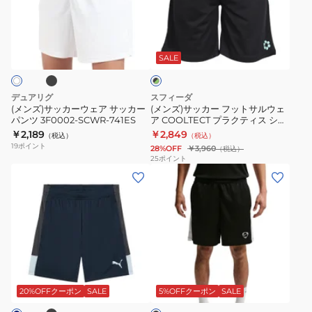
ッ
ッ
ョ
ツ
ツ
カ
カ
ー
65960401
IB4847-
ブ
ブ
ー
ー
ツ
100
ラ
ウ
フ
TR614-
SALE
ッ
ク
ェ
ッ
KA8775
×
ア
ト
グ
デュアリグ
スフィーダ
サ
サ
リ
(メンズ)サッカーウェア サッカー
(メンズ)サッカー フットサルウェ
ー
パンツ 3F0002-SCWR-741ES
ア COOLTECT プラクティス ショ
ッ
ル
ン
ーツ SAK403PYZ BLK/OPAL
￥2,189
￥2,849
（税込）
（税込）
カ
ウ
19
ポイント
28%OFF
￥3,960
（税込）
ー
ェ
25
ポイント
(メ
(メ
パ
ア
ン
ン
ン
COOLTECT
ズ)
ズ)
ツ
プ
サ
サ
3F0002-
ラ
ッ
ッ
SCWR-
ク
カ
カ
741ES
テ
ブ
ブ
ー
ー
ィ
ラ
ウ
ウ
ス
ッ
20%OFFクーポン
SALE
5%OFFクーポン
SALE
ク
ェ
ェ
シ