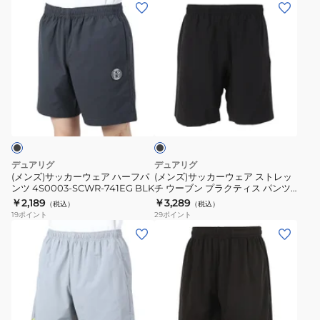
(メ
(メ
ィ
ア
010
ン
ン
ス
ポ
ズ)
ズ)
ハ
ケ
サ
サ
ー
付
ッ
ッ
フ
き
カ
カ
ブ
パ
プ
ー
ー
ラ
ン
ラ
ウ
ウ
ッ
ツ
ク
ク
ェ
ェ
5S0009-
テ
ア
ア
デュアリグ
デュアリグ
SCWR-
ィ
ハ
ス
(メンズ)サッカーウェア ハーフパ
(メンズ)サッカーウェア ストレッ
741EG
ス
ンツ 4S0003-SCWR-741EG BLK
チ ウーブン プラクティス パンツ
ー
ト
4S0032-SCWR-741ES BLK
￥2,189
￥3,289
BLK
パ
（税込）
（税込）
フ
レ
19
ポイント
29
ポイント
ン
パ
ッ
(メ
(メ
ツ
ン
チ
ン
ン
2437
ツ
ウ
ズ)
ズ)
4S0003-
ー
サ
サ
SCWR-
ブ
ッ
ッ
741EG
ン
カ
カ