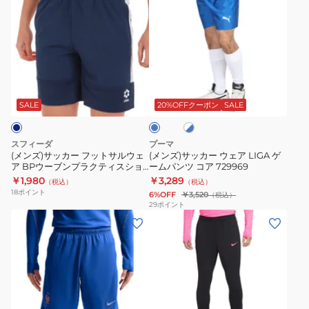
ン
ン
ッ
ス
ズ)
ズ)
ト
シ
サ
サ
ス
ョ
ッ
ッ
ト
ー
カ
カ
ラ
ツ
ホ
ブ
ー
ー
イ
MB61Q1UCBK
ワ
ル
フ
ウ
イ
ク
ー
SALE
20%OFFクーポン
SALE
ト
ッ
ェ
シ
×
ト
ア
ョ
ブ
スフィーダ
プーマ
ル
サ
LIGA
ー
(メンズ)サッカー フットサルウェ
(メンズ)サッカー ウェア LIGA ゲ
ー
ア BPウーブンプラクティスショ
ームパンツ コア 729969
ル
ゲ
ト
ーツ SA-22818 NVY
￥1,980
￥3,289
（税込）
（税込）
ウ
ー
パ
18
ポイント
6%OFF
￥3,520
（税込）
ェ
ム
ン
29
ポイント
(メ
(メ
ア
パ
ツ
ン
ン
BP
ン
FN2402-
ズ)
ズ)
ウ
ツ
016
サ
サ
ー
コ
ッ
ッ
ブ
ア
カ
カ
ン
729969