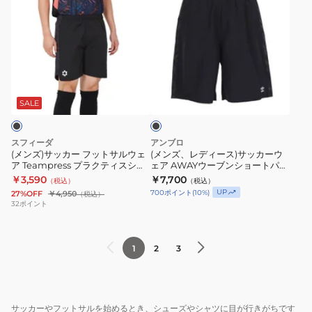
ン
ン
ス
ド
ズ)
ズ、
ハ
ラ
サ
レ
ー
イ
ッ
デ
フ
フ
カ
ィ
パ
ィ
ブ
ー
ー
ン
ッ
ラ
フ
ス)
ツ
ト
ッ
SALE
ク
ッ
サ
4S0011-
サ
ト
ッ
SCWR-
ッ
スフィーダ
アンブロ
サ
カ
741EG
カ
(メンズ)サッカー フットサルウェ
(メンズ、レディース)サッカーウ
ア Teampress プラクティスショ
ェア AWAYウーブンショートパン
ル
ー
NVY
ー
ーツ SA-25806 BLK
ツ UF5FHP32M BK00
￥3,590
￥7,700
（税込）
（税込）
ウ
ウ
速
シ
UP
700
ポイント
(
10
%)
27%OFF
￥4,950
（税込）
ェ
ェ
乾
ョ
32
ポイント
ア
ア
ー
Teampress
AWAY
ト
1
2
3
プ
ウ
パ
ラ
ー
ン
ク
ブ
ツ
テ
ン
HJ3797-
サッカーやフットサルを始めるとき、シューズやシャツに目が行きがちです