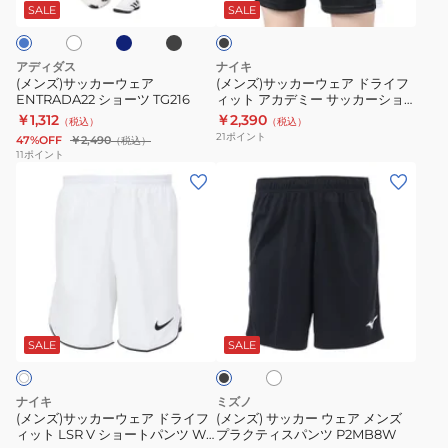
ビ
ッ
ウ
ウ
番
ッ
SALE
SALE
ー
ク
ク
ェ
ェ
プ
ア
ア
ラ
アディダス
ナイキ
ENTRADA22
ド
ク
(メンズ)サッカーウェア
(メンズ)サッカーウェア ドライフ
ENTRADA22 ショーツ TG216
ィット アカデミー サッカーショ
シ
ラ
テ
ートパンツ DV9743-010
￥1,312
￥2,390
（税込）
（税込）
ョ
イ
ィ
21
ポイント
47%OFF
￥2,490
（税込）
ー
フ
ス
11
ポイント
(メ
(メ
ツ
ィ
パ
ン
ン
TG216
ッ
ン
ズ)
ズ)
ト
ツ
サ
サ
ア
XE-
ッ
ッ
カ
446
カ
カ
デ
ホ
ブ
ー
ー
ミ
ワ
ラ
ウ
ウ
イ
ー
ッ
SALE
SALE
ト
ク
ェ
ェ
サ
ア
ア
ッ
ナイキ
ミズノ
ド
メ
カ
(メンズ)サッカーウェア ドライフ
(メンズ) サッカー ウェア メンズ
ィット LSR V ショートパンツ W
プラクティスパンツ P2MB8W
ラ
ン
ー