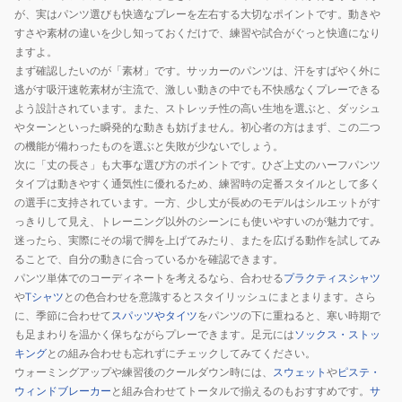
ィ
シ
395
が、実はパンツ選びも快適なプレーを左右する大切なポイントです。動きや
ス
ョ
すさや素材の違いを少し知っておくだけで、練習や試合がぐっと快適になり
シ
ー
ますよ。
まず確認したいのが「素材」です。サッカーのパンツは、汗をすばやく外に
ョ
ト
逃がす吸汗速乾素材が主流で、激しい動きの中でも不快感なくプレーできる
ー
パ
よう設計されています。また、ストレッチ性の高い生地を選ぶと、ダッシュ
ツ
ン
やターンといった瞬発的な動きも妨げません。初心者の方はまず、この二つ
SA-
ツ
の機能が備わったものを選ぶと失敗が少ないでしょう。
25806
UF5FHP32M
次に「丈の長さ」も大事な選び方のポイントです。ひざ上丈のハーフパンツ
BLK
BK00
タイプは動きやすく通気性に優れるため、練習時の定番スタイルとして多く
の選手に支持されています。一方、少し丈が長めのモデルはシルエットがす
っきりして見え、トレーニング以外のシーンにも使いやすいのが魅力です。
迷ったら、実際にその場で脚を上げてみたり、またを広げる動作を試してみ
ることで、自分の動きに合っているかを確認できます。
パンツ単体でのコーディネートを考えるなら、合わせる
プラクティスシャツ
や
Tシャツ
との色合わせを意識するとスタイリッシュにまとまります。さら
に、季節に合わせて
スパッツやタイツ
をパンツの下に重ねると、寒い時期で
も足まわりを温かく保ちながらプレーできます。足元には
ソックス・ストッ
キング
との組み合わせも忘れずにチェックしてみてください。
ウォーミングアップや練習後のクールダウン時には、
スウェット
や
ピステ・
ウィンドブレーカー
と組み合わせてトータルで揃えるのもおすすめです。
サ