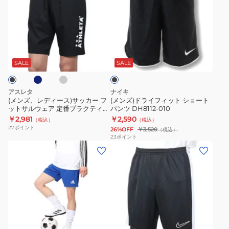
ズ、
ズ)
レ
ド
デ
ラ
ィ
イ
ネ
グ
ブ
ー
フ
レ
ラ
ー
ス)
ィ
ッ
SALE
SALE
ク
サ
ッ
ッ
ト
アスレタ
ナイキ
カ
シ
(メンズ、レディース)サッカー フ
(メンズ)ドライフィット ショート
ットサルウェア 定番プラクティス
パンツ DH8112-010
ー
ョ
パンツ XE-446
￥2,981
￥2,590
（税込）
（税込）
フ
ー
27
ポイント
26%OFF
￥3,520
（税込）
ッ
ト
23
ポイント
(メ
(メ
ト
パ
ン
ン
サ
ン
ズ)
ズ)
ル
ツ
サ
サ
ウ
DH8112-
ッ
ッ
ェ
010
カ
カ
ア
ネ
ブ
ホ
ブ
ー
ー
定
イ
ラ
ラ