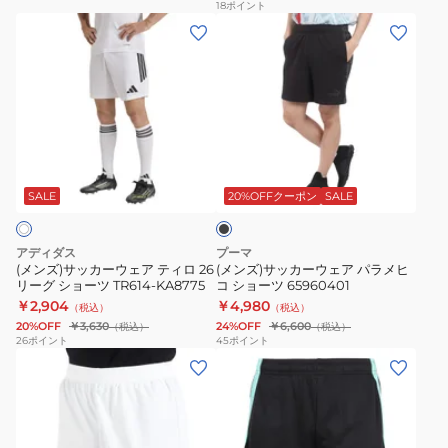
イ
レ
パ
18
ポイント
(メ
(メ
フ
ー
ン
ン
ン
ィ
ニ
ツ
ズ)
ズ)
ッ
ン
18018
サ
サ
ト
グ
ッ
ッ
ス
シ
カ
カ
タ
ョ
ブ
ー
ー
ジ
ー
ラ
ウ
ウ
ア
ツ
ッ
SALE
20%OFFクーポン
SALE
ク
ェ
ェ
ム
65982808
ア
ア
ホ
アディダス
プーマ
テ
パ
ー
(メンズ)サッカーウェア ティロ 26
(メンズ)サッカーウェア パラメヒ
リーグ ショーツ TR614-KA8775
コ ショーツ 65960401
ィ
ラ
ム
￥2,904
￥4,980
（税込）
（税込）
ロ
メ
シ
20%OFF
￥3,630
24%OFF
￥6,600
（税込）
（税込）
26
ヒ
ョ
26
ポイント
45
ポイント
(メ
(メ
リ
コ
ー
ン
ン
ー
シ
ト
ズ)
ズ)
グ
ョ
パ
サ
サ
シ
ー
ン