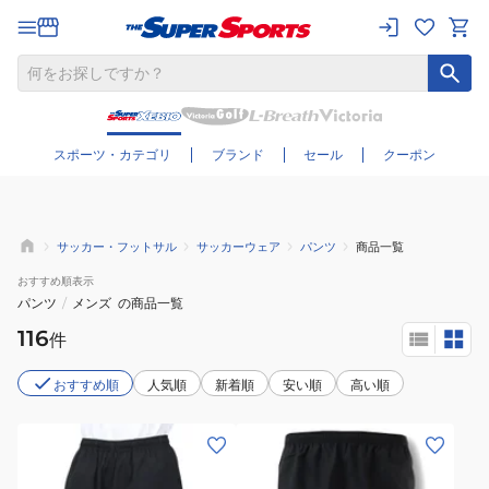
さらに絞り込む
スポーツ・カテゴリ
ブランド
セール
クーポン
サッカー・フットサル
サッカーウェア
パンツ
商品一覧
おすすめ
順表示
パンツ
/
メンズ
の商品一覧
116
件
おすすめ順
人気順
新着順
安い順
高い順
(メ
(メ
ン
ン