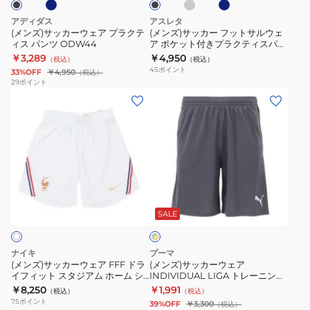
ツ
シ
ト
ア
ト
IB5916-
アディダス
アスレタ
ョ
パ
プ
サ
(メンズ)サッカーウェア プラクテ
(メンズ)サッカー フットサルウェ
381
ー
ン
ィス パンツ ODW44
ア ポケット付きプラクティスパン
ラ
ル
ツ 18018
ツ
￥3,289
ツ
￥4,950
（税込）
（税込）
ク
ウ
45
ポイント
33%OFF
￥4,950
（税込）
KZ
KP
テ
ェ
29
ポイント
IB5064-
BR
(メ
(メ
ィ
ア
451
IF1449-
ン
ン
ス
ポ
010
ズ)
ズ)
パ
ケ
サ
サ
ン
ッ
ッ
ッ
ツ
ト
カ
カ
ODW44
付
グ
ー
ー
き
レ
ウ
ウ
プ
SALE
ー
×
ェ
ェ
ラ
イ
ア
ア
ク
エ
ナイキ
プーマ
FFF
INDIVIDUAL
ロ
テ
(メンズ)サッカーウェア FFF ドラ
(メンズ)サッカーウェア
ー
イフィット スタジアム ホーム シ
INDIVIDUAL LIGA トレーニング
ド
LIGA
ィ
ョートパンツ IB4847-100
ショーツ 65982808
￥8,250
￥1,991
（税込）
（税込）
ラ
ト
ス
75
ポイント
39%OFF
￥3,300
（税込）