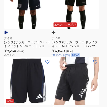
サ
サ
イ
フ
ッ
ッ
ク
ィ
カ
カ
ド
ッ
ブ
ー
ー
ラ
ラ
ト
ウ
ウ
ッ
20%OFFクーポン
イ
レ
ク
ェ
ェ
フ
プ
ア
ア
ナイキ
ナイキ
ィ
リ
ENT
ド
(メンズ)サッカーウェア ENT ドラ
(メンズ)サッカーウェア ドライフ
ッ
カ
イフィット STRK ニット ショーツ
ィット ACD 25 ショートパンツ
ド
ラ
KZ IB5064-451
KP BR IF1449-010
ト
￥7,260
シ
￥4,840
（税込）
（税込）
ラ
イ
66
ポイント
UP
132
ポイント
(
3
%)
ニ
ョ
イ
フ
(メ
(メ
ッ
ー
フ
ィ
ン
ン
ト
ト
ィ
ッ
ズ)
ズ)
シ
パ
ッ
ト
サ
サ
ョ
ン
ト
ACD
ッ
ッ
ー
ツ
STRK
25
カ
カ
ト
IB5411-
ネ
グ
ネ
ニ
シ
ブ
ー
ー
レ
イ
パ
435
ラ
ッ
ョ
ー
ビ
ウ
フ
ッ
SALE
ン
ー
ト
ー
ク
ェ
ッ