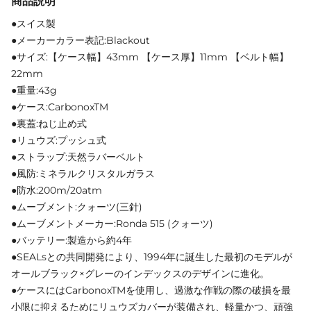
商品説明
●スイス製
●メーカーカラー表記:Blackout
●サイズ:【ケース幅】43mm 【ケース厚】11mm 【ベルト幅】
22mm
●重量:43g
●ケース:CarbonoxTM
●裏蓋:ねじ止め式
●リュウズ:プッシュ式
●ストラップ:天然ラバーベルト
●風防:ミネラルクリスタルガラス
●防水:200m/20atm
●ムーブメント:クォーツ(三針)
●ムーブメントメーカー:Ronda 515 (クォーツ)
●バッテリー:製造から約4年
●SEALsとの共同開発により、1994年に誕生した最初のモデルが
オールブラック×グレーのインデックスのデザインに進化。
●ケースにはCarbonoxTMを使用し、過激な作戦の際の破損を最
小限に抑えるためにリュウズカバーが装備され、軽量かつ、頑強