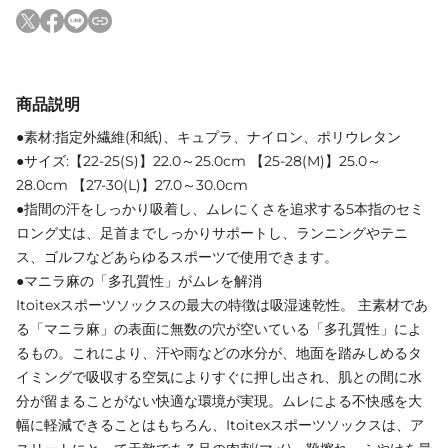
商品説明
●素材:指定外繊維(和紙)、キュプラ、ナイロン、ポリウレタン
●サイズ:【22-25(S)】22.0～25.0cm 【25-28(M)】25.0～
28.0cm 【27-30(L)】27.0～30.0cm
●指間の汗をしっかり吸着し、ムレにくさを追求する5本指のセミ
ロング丈は、足首までしっかりサポートし、ランニングやテニ
ス、ゴルフなどあらゆるスポーツで使用できます。
●マニラ麻の「多孔質性」がムレを解消
Itoitexスポーツソックスの最大の特徴は吸湿速乾性。 主素材であ
る「マニラ麻」の表面に無数の穴が空いている「多孔質性」によ
るもの。これにより、汗や雨などの水分が、地面を踏みしめるタ
イミングで吸収する空気によりすぐに押し出され、肌との間に水
分が留まることがない快適な環境が実現。ムレによる不快感を大
幅に軽減できることはもちろん、Itoitexスポーツソックスは、ア