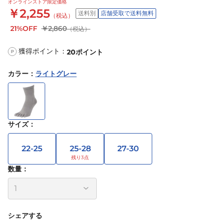
オンラインストア限定価格
￥2,255
送料別
店舗受取で送料無料
（税込）
21%OFF
￥2,860
（税込）
獲得ポイント：
20
ポイント
P
カラー
：
ライトグレー
サイズ
：
22-25
25-28
27-30
数量：
シェアする