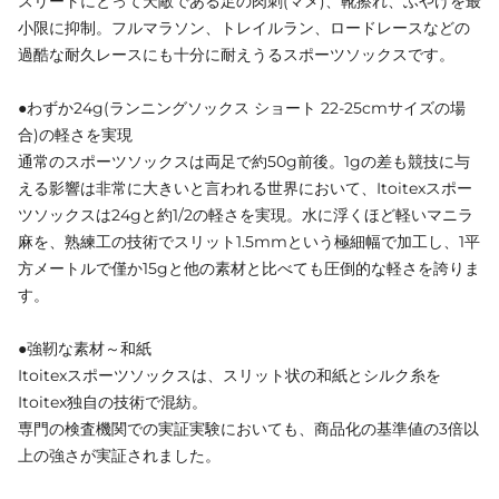
スリートにとって天敵である足の肉刺(マメ)、靴擦れ、ふやけを最
小限に抑制。フルマラソン、トレイルラン、ロードレースなどの
過酷な耐久レースにも十分に耐えうるスポーツソックスです。
●わずか24g(ランニングソックス ショート 22-25cmサイズの場
合)の軽さを実現
通常のスポーツソックスは両足で約50g前後。1gの差も競技に与
える影響は非常に大きいと言われる世界において、Itoitexスポー
ツソックスは24gと約1/2の軽さを実現。水に浮くほど軽いマニラ
麻を、熟練工の技術でスリット1.5mmという極細幅で加工し、1平
方メートルで僅か15gと他の素材と比べても圧倒的な軽さを誇りま
す。
●強靭な素材～和紙
Itoitexスポーツソックスは、スリット状の和紙とシルク糸を
Itoitex独自の技術で混紡。
専門の検査機関での実証実験においても、商品化の基準値の3倍以
上の強さが実証されました。