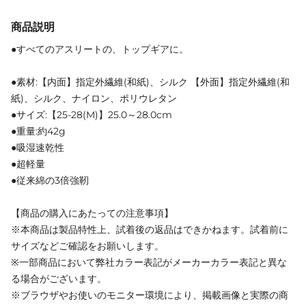
商品説明
●すべてのアスリートの、トップギアに。
●素材:【内面】指定外繊維(和紙)、シルク 【外面】指定外繊維(和
紙)、シルク、ナイロン、ポリウレタン
●サイズ:【25-28(M)】25.0～28.0cm
●重量:約42g
●吸湿速乾性
●超軽量
●従来綿の3倍強靭
【商品の購入にあたっての注意事項】
※本商品は製品特性上、試着後の返品はできかねます。試着前に
サイズなどご確認をお願いします。
※一部商品において弊社カラー表記がメーカーカラー表記と異な
る場合がございます。
※ブラウザやお使いのモニター環境により、掲載画像と実際の商