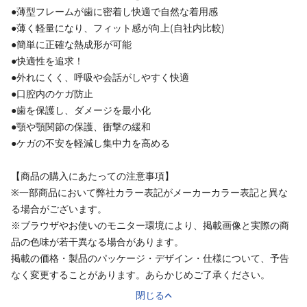
●薄型フレームが歯に密着し快適で自然な着用感
●薄く軽量になり、フィット感が向上(自社内比較)
●簡単に正確な熱成形が可能
●快適性を追求！
●外れにくく、呼吸や会話がしやすく快適
●口腔内のケガ防止
●歯を保護し、ダメージを最小化
●顎や顎関節の保護、衝撃の緩和
●ケガの不安を軽減し集中力を高める
【商品の購入にあたっての注意事項】
※一部商品において弊社カラー表記がメーカーカラー表記と異な
る場合がございます。
※ブラウザやお使いのモニター環境により、掲載画像と実際の商
品の色味が若干異なる場合があります。
掲載の価格・製品のパッケージ・デザイン・仕様について、予告
なく変更することがあります。あらかじめご了承ください。
閉じる