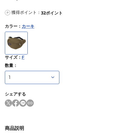
獲得ポイント：
32
ポイント
P
カラー
：
カーキ
サイズ
：
F
数量：
シェアする
商品説明