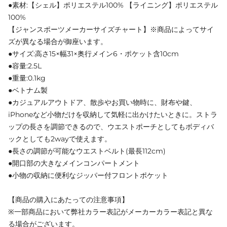
●素材:【シェル】ポリエステル100% 【ライニング】ポリエステル
100%
【ジャンスポーツメーカーサイズチャート】※商品によってサイ
ズが異なる場合が御座います。
●サイズ:高さ15×幅31×奥行メイン6・ポケット含10cm
●容量:2.5L
●重量:0.1kg
●ベトナム製
●カジュアルアウトドア、散歩やお買い物時に、財布や鍵、
iPhoneなど小物だけを収納して気軽に出かけたいときに。ストラ
ップの長さを調節できるので、ウエストポーチとしてもボディバ
ックとしても2wayで使えます。
●長さの調節が可能なウエストベルト(最長112cm)
●開口部の大きなメインコンパートメント
●小物の収納に便利なジッパー付フロントポケット
【商品の購入にあたっての注意事項】
※一部商品において弊社カラー表記がメーカーカラー表記と異な
る場合がございます。