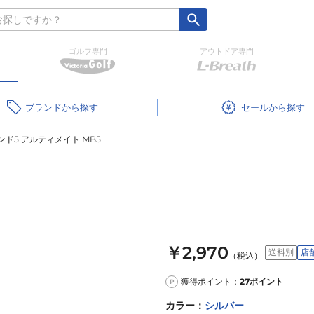
ゴルフ専門
アウトドア専門
ブランド
セール
ド5 アルティメイト MB5
￥2,970
送料別
店
（税込）
獲得ポイント：
27
ポイント
P
カラー
：
シルバー