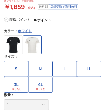
オンラインストア限定価格
￥1,859
送料別
店舗受取で送料無料
（税込）
獲得ポイント：
16
ポイント
P
カラー
：
ホワイト
サイズ
：
S
M
L
LL
3L
4L
数量：