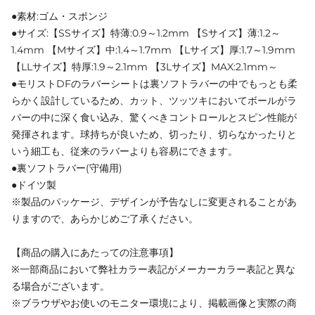
●素材:ゴム・スポンジ
●サイズ:【SSサイズ】特薄:0.9～1.2mm 【Sサイズ】薄:1.2～
1.4mm 【Mサイズ】中:1.4～1.7mm 【Lサイズ】厚:1.7～1.9mm
【LLサイズ】特厚:1.9～2.1mm 【3Lサイズ】MAX:2.1mm～
●モリストDFのラバーシートは裏ソフトラバーの中でもっとも柔
らかく設計しているため、カット、ツッツキにおいてボールがラ
バーの中に深く食い込み、驚くべきコントロールとスピン性能が
発揮されます。球持ちが良いため、切ったり、切らなかったりと
いう細工も、従来のラバーよりも容易にできます。
●裏ソフトラバー(守備用)
●ドイツ製
※製品のパッケージ、デザインが予告なしに変更されることがあ
りますので、あらかじめご了承ください。
【商品の購入にあたっての注意事項】
※一部商品において弊社カラー表記がメーカーカラー表記と異な
る場合がございます。
※ブラウザやお使いのモニター環境により、掲載画像と実際の商