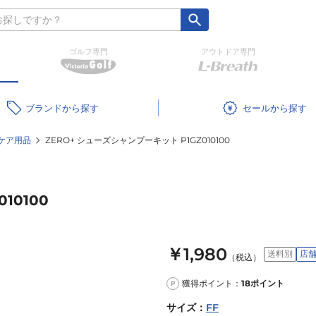
ゴルフ専門
アウトドア専門
ブランド
セール
ケア用品
ZERO+ シューズシャンプーキット P1GZ010100
10100
￥1,980
送料別
店
（税込）
獲得ポイント：
18
ポイント
P
サイズ
：
FF