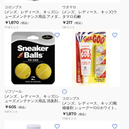
コロンブス
ウタマロ
(メンズ、レディース、キッズ)シ
(メンズ、レディース、キッズ)ウ
ューズメンテナンス用品 アメダス
タマロ石鹸
防水スプレー 1500 オンライン価
￥1,870
￥217
（税込）
（税込）
格
17
ポイント
1
ポイント
(メ
ン
ズ、
レ
デ
ィ
ホ
ー
ワ
ス、
イ
ト
キ
ソフソール
ッ
(メンズ、レディース、キッズ)シ
コロンブス
ューズメンテナンス用品 消臭剤
ズ)
(メンズ、レディース、キッズ)靴
スニーカーボール 87707 テニス
￥605
（税込）
補修剤 シューグー100ホワイト
靴
5
ポイント
4971670000000 シューズ 修理
￥1,870
（税込）
補
白
17
ポイント
修
(メ