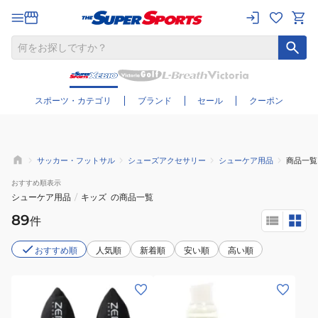
さらに絞り込む
スポーツ・カテゴリ
ブランド
セール
クーポン
サッカー・フットサル
シューズアクセサリー
シューケア用品
商品一覧
おすすめ
順表示
シューケア用品
/
キッズ
の商品一覧
89
件
おすすめ順
人気順
新着順
安い順
高い順
(メ
ン