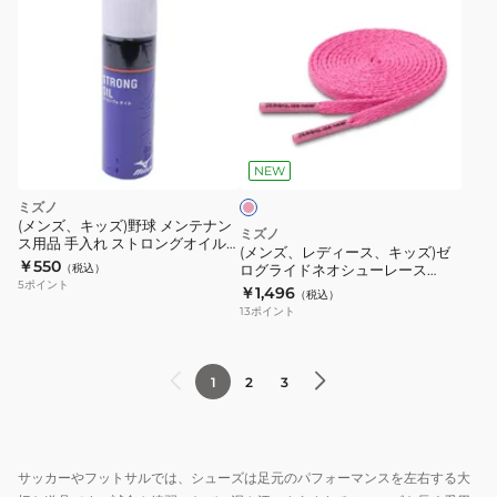
剤
ン
シ
ズ、
ュ
レ
ー
デ
グ
ィ
ピ
ー
ー
ン
100
ス、
ク
NEW
ホ
キ
ミズノ
ワ
ッ
(メンズ、キッズ)野球 メンテナン
ミズノ
イ
ス用品 手入れ ストロングオイル
ズ)
(メンズ、レディース、キッズ)ゼ
スプレータイプ 2ZA-407
￥550
ト
（税込）
ログライドネオシューレース
ゼ
5
ポイント
P1GZ262106
￥1,496
4971670000000
（税込）
ロ
13
ポイント
シ
グ
ュ
ラ
ー
イ
1
2
3
ズ
ド
修
ネ
理
オ
サッカーやフットサルでは、シューズは足元のパフォーマンスを左右する大
白
シ