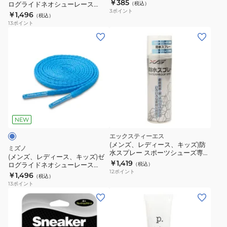
2ZK64200
￥385
臭
ログライドネオシューレース
（税込）
ゼ
3
ポイント
P1GZ262116
￥1,496
剤
（税込）
ロ
13
ポイント
消
グ
(メ
臭
ラ
ン
ボ
イ
ズ、
ー
ド
レ
ル
ネ
デ
イ
オ
ィ
エ
シ
ー
ロ
ュ
ス、
NEW
ー
ー
キ
エックスティーエス
レ
ッ
(メンズ、レディース、キッズ)防
ミズノ
ー
水スプレー スポーツシューズ専用
ズ)
(メンズ、レディース、キッズ)ゼ
820G5MO2343 オンライン価格
￥1,419
ス
ログライドネオシューレース
（税込）
ゼ
12
ポイント
P1GZ262114
￥1,496
P1GZ262116
（税込）
ロ
13
ポイント
グ
(メ
ラ
ン
イ
ズ、