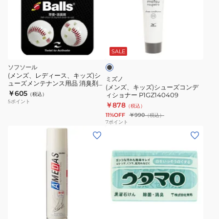
ド
キ
ネ
ッ
オ
ズ)
ブ
シ
シ
ラ
ュ
ュ
ッ
SALE
ー
ク
ー
ソフソール
レ
ズ
(メンズ、レディース、キッズ)シ
ミズノ
ー
ューズメンテナンス用品 消臭剤
コ
(メンズ、キッズ)シューズコンデ
スニーカーボール 87703 ベース
￥605
ス
（税込）
ィショナー P1GZ140409
ン
ボール
5
ポイント
￥878
P1GZ262114
（税込）
デ
11%OFF
￥990
（税込）
ィ
7
ポイント
シ
ョ
ナ
ー
P1GZ140409