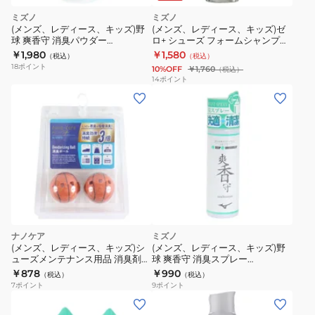
ミズノ
ミズノ
(メンズ、レディース、キッズ)野
(メンズ、レディース、キッズ)ゼ
球 爽香守 消臭パウダー
ロ+ シューズ フォームシャンプー
11GZ232400 1P
P1GZ020200
￥1,980
￥1,580
（税込）
（税込）
18
ポイント
10%OFF
￥1,760
（税込）
14
ポイント
ナノケア
ミズノ
(メンズ、レディース、キッズ)シ
(メンズ、レディース、キッズ)野
ューズメンテナンス用品 消臭剤
球 爽香守 消臭スプレー
消臭ボール バスケットボール
11GZ232200 1P
￥878
￥990
（税込）
（税込）
7
ポイント
9
ポイント