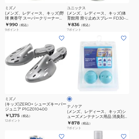
ミズノ
ユニックス
(メンズ、レディース、キッズ)野
(メンズ、レディース、キッズ)体
球 爽香守 スーパークリーナー
育館用 滑り止めスプレー FD30-
11GZ232100 1P
57
￥990
￥836
（税込）
（税込）
9
ポイント
7
ポイント
(メ
ン
ズ、
レ
デ
ィ
ラ
ー
イ
ス、
ト
ブ
キ
ミズノ
ル
ッ
(キッズ)ZERO+ シューズキーパー
ー
ナノケア
ジュニア P1GZ010400
ズ)
(メンズ、レディース、キッズ)シ
￥1,375
（税込）
ューズメンテナンス用品 消臭剤
シ
12
ポイント
消臭ボール ライトブルー
￥878
（税込）
ュ
7
ポイント
ー