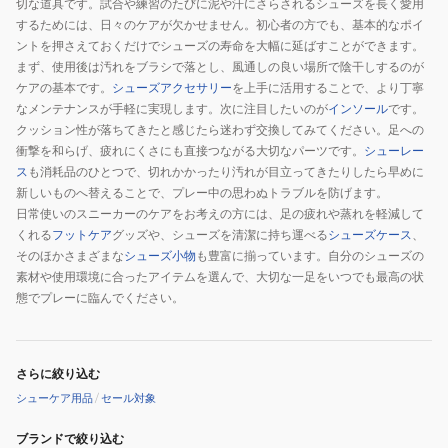
切な道具です。試合や練習のたびに泥や汗にさらされるシューズを長く愛用
ュ
するためには、日々のケアが欠かせません。初心者の方でも、基本的なポイ
ー
ントを押さえておくだけでシューズの寿命を大幅に延ばすことができます。
レ
まず、使用後は汚れをブラシで落とし、風通しの良い場所で陰干しするのが
ー
ケアの基本です。
シューズアクセサリー
を上手に活用することで、より丁寧
なメンテナンスが手軽に実現します。次に注目したいのが
インソール
です。
ス
クッション性が落ちてきたと感じたら迷わず交換してみてください。足への
P1GZ262106
衝撃を和らげ、疲れにくさにも直接つながる大切なパーツです。
シューレー
ス
も消耗品のひとつで、切れかかったり汚れが目立ってきたりしたら早めに
新しいものへ替えることで、プレー中の思わぬトラブルを防げます。
日常使いのスニーカーのケアをお考えの方には、足の疲れや蒸れを軽減して
くれる
フットケア
グッズや、シューズを清潔に持ち運べる
シューズケース
、
そのほかさまざまな
シューズ小物
も豊富に揃っています。自分のシューズの
素材や使用環境に合ったアイテムを選んで、大切な一足をいつでも最高の状
態でプレーに臨んでください。
さらに絞り込む
シューケア用品
/
セール対象
ブランドで絞り込む