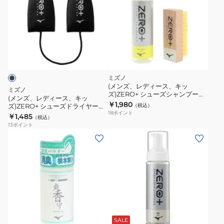
ズ、
レ
デ
ィ
ー
ス、
キ
ミズノ
ッ
(メンズ、レディース、キッ
ミズノ
ズ)ZERO+ シューズシャンプーキ
ズ)ZERO+
(メンズ、レディース、キッ
ット P1GZ010100
￥1,980
ズ)ZERO+ シューズドライヤー
（税込）
シ
18
ポイント
P1GZ040509
￥1,485
（税込）
ュ
13
ポイント
ー
ズ
ド
ラ
イ
ヤ
ー
P1GZ040509
SALE