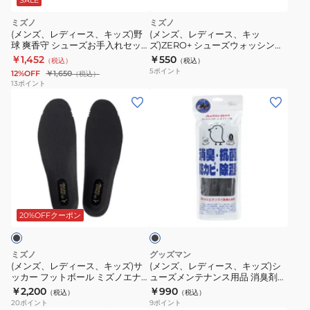
ト
ミズノ
ミズノ
ブ
(メンズ、レディース、キッズ)野
(メンズ、レディース、キッ
ル
球 爽香守 シューズお手入れセッ
ズ)ZERO+ シューズウォッシング
ト 11GZ232000 1P
ブラシ P1GZ000200
ー
￥1,452
￥550
（税込）
（税込）
5
ポイント
12%OFF
￥1,650
（税込）
13
ポイント
(メ
(メ
ン
ン
ズ、
ズ、
レ
レ
デ
デ
ィ
ィ
ブ
ー
ー
ラ
ス、
ス、
ッ
20%OFFクーポン
ク
キ
キ
ッ
ッ
ミズノ
グッズマン
ズ)
ズ)
(メンズ、レディース、キッズ)サ
(メンズ、レディース、キッズ)シ
ッカー フットボール ミズノエナ
ューズメンテナンス用品 消臭剤
サ
シ
ジー xp インソール P1GZ252009
アクティバイタル デオスティック
￥2,200
￥990
（税込）
（税込）
ッ
ュ
プロ ニオイトリ棒 TAY1014-
20
ポイント
9
ポイント