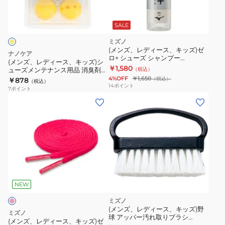
ー
ス、
SALE
キ
ミズノ
ッ
(メンズ、レディース、キッズ)ゼ
ナノケア
ロ+ シューズ シャンプー
ズ)
(メンズ、レディース、キッズ)シ
P1GZ020400
￥1,580
ューズメンテナンス用品 消臭剤
（税込）
シ
消臭ボール イエロー
4%OFF
￥1,650
（税込）
￥878
（税込）
ュ
14
ポイント
7
ポイント
ー
(メ
ズ
ン
メ
ズ、
ン
レ
テ
デ
ナ
ィ
ン
ー
ス
ス、
NEW
用
キ
ミズノ
品
ッ
(メンズ、レディース、キッズ)野
ミズノ
消
球 アッパー汚れ取りブラシ
ズ)
(メンズ、レディース、キッズ)ゼ