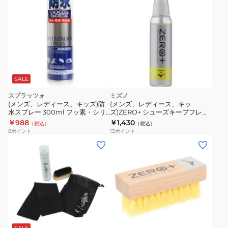
ズ
メ
ン
テ
ナ
ン
ス
SALE
用
スプラッツォ
ミズノ
品
(メンズ、レディース、キッズ)防
(メンズ、レディース、キッ
消
水スプレー 300ml フッ素・シリ
ズ)ZERO+ シューズキープフレッ
コーン配合 939Z2UX5354
シュミスト P1GZ000300
￥988
￥1,430
臭
（税込）
（税込）
8
ポイント
13
ポイント
剤
消
臭
ボ
ー
ル
ラ
イ
SALE