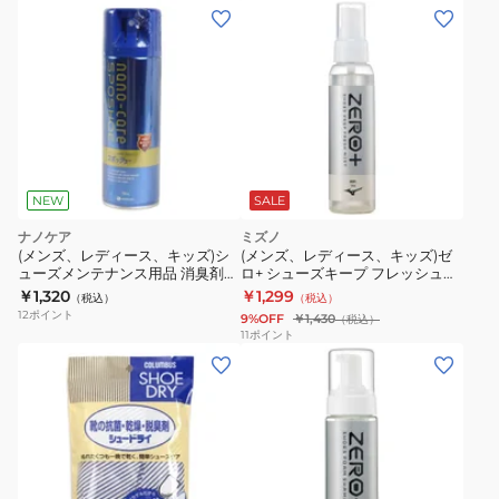
0000
カ
ー
ー
ズ
フ
メ
ッ
ン
ト
テ
ボ
ナ
ー
ン
ル
ス
NEW
SALE
ミ
用
ナノケア
ミズノ
ズ
品
(メンズ、レディース、キッズ)シ
(メンズ、レディース、キッズ)ゼ
ノ
消
ューズメンテナンス用品 消臭剤
ロ+ シューズキープ フレッシュミ
スプレー スポッシュー 220ml
スト P1GZ020300
￥1,320
￥1,299
エ
臭
（税込）
（税込）
12
ポイント
9%OFF
￥1,430
（税込）
ナ
剤
11
ポイント
ジ
ア
ー
ク
xp
テ
イ
ィ
ン
バ
ソ
イ