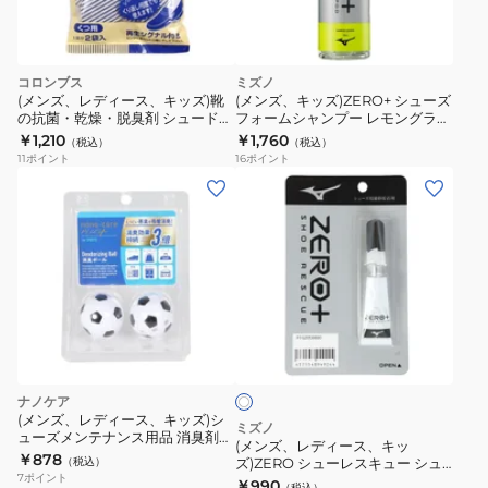
ー
タ
ル
ル
P1GZ252009
デ
コロンブス
ミズノ
オ
(メンズ、レディース、キッズ)靴
(メンズ、キッズ)ZERO+ シューズ
ス
の抗菌・乾燥・脱臭剤 シュードラ
フォームシャンプー レモングラス
イ 4971671172210
P1GZ020100
￥1,210
￥1,760
テ
（税込）
（税込）
11
ポイント
16
ポイント
ィ
(メ
ッ
ン
ク
ズ、
プ
レ
ロ
デ
ニ
ィ
オ
ホ
ー
ワ
イ
ス、
イ
ト
ト
キ
ナノケア
リ
ッ
(メンズ、レディース、キッズ)シ
ミズノ
棒
ューズメンテナンス用品 消臭剤
ズ)ZERO
(メンズ、レディース、キッ
NC 消臭ボール サッカー
TAY1014-
￥878
（税込）
ズ)ZERO シューレスキュー シュ
シ
7
ポイント
ーズ用補修接着剤 P1GZ050000
0000
￥990
（税込）