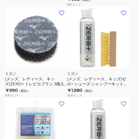
ュ
9
ポイント
ー
レ
ス
キ
ュ
ー
シ
ュ
ー
ミズノ
ミズノ
ズ
(メンズ、レディース、キッ
(メンズ、レディース、キッズ)ゼ
用
ズ)ZERO+ トレピカブラシ 3個入
ロ+ シューズ シャンプーキット
P1GZ030000
P1GZ020500
￥990
￥1,980
補
（税込）
（税込）
9
ポイント
18
ポイント
修
(メ
接
ン
着
ズ、
剤
レ
P1GZ050000
デ
ィ