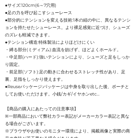
●サイズ:120cm(6～7穴用)
●足の力を呼び起こすシューレース
●部分的にテンションを変える技術:1本の紐の中に、異なるテンシ
ョンを持たせたシューレース。より裸足感覚に近づけ、シューズ
のズレも軽減できます。
●テンション構造:特殊製法によりほどけにくい
・縛る部分(ミディアム):血流を妨げず、ほどよくホールド。
・中足部(ハード):強いテンションにより、シューズと足をしっか
り固定。
・前足部(ソフト):足の動きに合わせるストレッチ性があり、足
裏、足指をしっかり使えます。
●Reuseパッケージ:パッケージは中身を取り出した後、ポーチと
してお使いただけます。小銭/カギ/イヤホンetc...
【商品の購入にあたっての注意事項】
※一部商品において弊社カラー表記がメーカーカラー表記と異な
る場合がございます。
※ブラウザやお使いのモニター環境により、掲載画像と実際の商