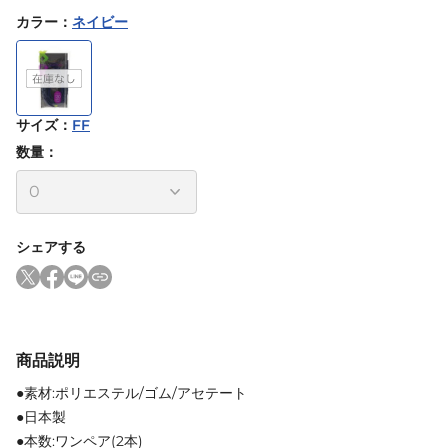
カラー
：
ネイビー
サイズ
：
FF
数量：
シェアする
商品説明
●素材:ポリエステル/ゴム/アセテート
●日本製
●本数:ワンペア(2本)