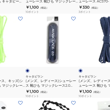
も キャタピー
ューレース 靴ひも マジックレー
ューレース AC570-
120cm
ー
ュ
シ
ス 2.0 110cm シーグリーン M2-
￥1,100
￥330
RF55cm
（税込）
（税込）
ー
ュ
110-SGN
10
ポイント
3
ポイント
CAR55-
レ
ー
(メ
(メ
7RJB
ー
レ
ン
ン
ス
ー
ズ、
ズ、
靴
ス
レ
レ
ひ
AC570-
デ
デ
も
ィ
ィ
マ
ー
ー
ネ
ネ
ジ
ス)
ス、
イ
イ
ッ
ビ
ビ
ッ
シ
キ
ー
ク
ク
ュ
ッ
×
レ
シ
ー
ズ)
キャタピラン
キャタピラン
ル
ー
ース、キッズ)シ
(メンズ、レディース)シューレー
(メンズ、レディー
レ
シ
バ
も マジックレー
ス 靴ひも マジックレース2.0
ューレース 靴ひも 
ス
ー
ュ
ー
ロー M2-110-
135cm ネイビー M2-135-NVY
ス 2.0 110cm ネイビ
￥1,100
￥1,100
2.0
（税込）
（税込）
ス
ー
NVY
10
ポイント
10
ポイント
110cm
靴
レ
(メ
(メ
シ
ひ
ー
ン
ン
ー