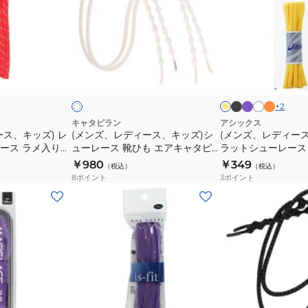
レ
レ
ブ
ン
ひ
ひ
デ
デ
ラ
M2-
も
も
ィ
ィ
ッ
110-
エ
キ
ー
ー
ブ
パ
オ
ホ
イ
ク
GRN
ホ
ア
ャ
ラ
ー
レ
ワ
ス、
ス、
エ
ワ
M2-
ッ
プ
ン
イ
キ
タ
ロ
ド
イ
キ
キ
ク
ル
ジ
ト
110-
ー
ャ
ピ
ッ
ッ
+
2
DBK
タ
ー
ズ)
ズ)
キャタピラン
アシックス
ピ
RF75cm
ス、キッズ) レ
(メンズ、レディース、キッズ)シ
(メンズ、レディース
シ
フ
ース ラメ入り
ューレース 靴ひも エアキャタピ
ラットシューレース
ー
C75-
ュ
ラ
ンライン価格
ー55cm CAR55-7SW
TXX116
￥980
￥349
70cm
7RTB
（税込）
（税込）
ー
ッ
8
ポイント
3
ポイント
CAR70-
レ
ト
(メ
(メ
7PSB
ー
シ
ン
ン
ス
ュ
ズ、
ズ、
靴
ー
レ
レ
ひ
レ
デ
デ
も
ー
ィ
ィ
エ
ス
ー
ー
パ
ブ
ア
細
ス、
ス、