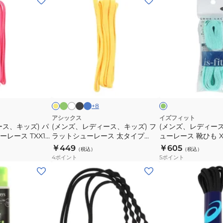
ン
ン
ズ、
ズ、
レ
レ
デ
デ
ィ
ィ
ー
ー
グ
ブ
タ
ホ
イ
ミ
リ
ラ
ー
ワ
ス、
ス、
エ
ン
ー
ッ
コ
イ
ロ
ト
イ
キ
キ
ン
ク
イ
ト
ト
ッ
ッ
ズ
+
8
ズ)
ズ)
アシックス
イズフィット
ス、キッズ) パ
(メンズ、レディース、キッズ) フ
(メンズ、レディー
フ
シ
レース TXX121
ラットシューレース 太タイプ
ューレース 靴ひも 
ラ
ュ
TXX117.04 オンライン価格
ル ミント 120cm
￥449
￥605
（税込）
（税込）
ッ
ー
4
ポイント
5
ポイント
ト
レ
(メ
(メ
シ
ー
ン
ン
ュ
ス
ズ、
ズ、
ー
靴
レ
レ
レ
ひ
デ
デ