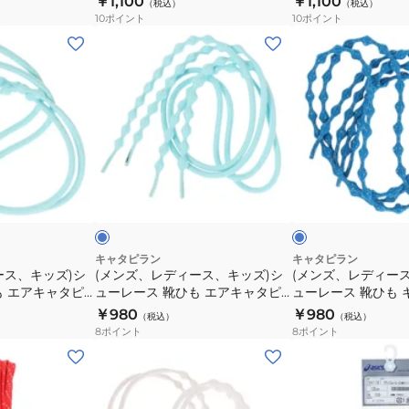
￥1,100
￥1,100
ル
ン
（税込）
（税込）
ー
ー
110-DBK
GRN
10
ポイント
10
ポイント
ー
ク
レ
レ
(メ
(メ
M2-
M2-
ー
ー
ン
ン
135-
135-
ス
ス
ズ、
ズ、
BLU
PNK
靴
靴
レ
レ
ひ
ひ
デ
デ
も
も
ィ
ィ
マ
マ
ー
ー
サ
ブ
ジ
ジ
ス、
ス、
ッ
ル
ッ
ッ
ク
ー
ー
キ
キ
ク
ク
ッ
ッ
レ
レ
ズ)
ズ)
キャタピラン
キャタピラン
ー
ー
ース、キッズ)シ
(メンズ、レディース、キッズ)シ
(メンズ、レディー
シ
シ
も エアキャタピ
ューレース 靴ひも エアキャタピ
ューレース 靴ひも 
ス
ス
ュ
ュ
7PSB
ー70cm CAR70-7PSB
RF75cm C75-7RT
￥980
￥980
2.0
2.0
（税込）
（税込）
ー
ー
8
ポイント
8
ポイント
110cm
110cm
レ
レ
(メ
(メ
ド
グ
ー
ー
ン
ン
ッ
リ
ス
ス
ズ、
ズ、
ト
ー
靴
靴