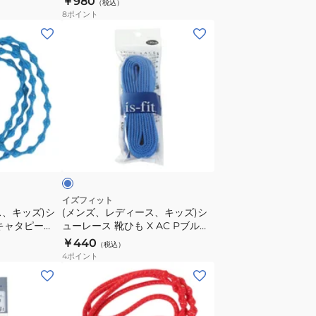
￥980
7RJB
（税込）
ー
8
ポイント
レ
(メ
ー
ン
ス
ズ、
靴
レ
ひ
デ
も
ィ
キ
ー
ブ
ャ
ス、
ル
タ
キ
ピ
ッ
ー
ズ)
イズフィット
60cm
ス、キッズ)シ
(メンズ、レディース、キッズ)シ
シ
キャタピー
ューレース 靴ひも X AC Pブルー
C60-
ュ
B
130cm
￥440
7EY
（税込）
ー
4
ポイント
レ
(メ
ー
ン
ス
ズ、
靴