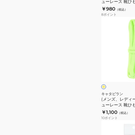
ューレース 靴ひ
パ
ュ
60cm C60-7SR
￥980
ー
（税込）
ー
8
ポイント
プ
レ
(メ
ル
ー
ン
M2-
ス
ズ、
135-
靴
レ
PUR
ひ
デ
も
ィ
キ
ー
フ
ャ
ス、
ラ
タ
ッ
キ
シ
ー
ピ
ッ
ュ
ー
イ
ズ)
キャタピラン
エ
60cm
(メンズ、レディ
シ
ロ
ューレース 靴ひ
C60-
ュ
ー
ス2.0 110cm イエ
￥1,100
7SR
（税込）
ー
YEL
10
ポイント
レ
(メ
ー
ン