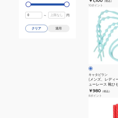
￥1,100
リ
（税込）
ー
110-PBL
10
ポイント
ー
レ
(メ
ン
ー
～
円
ン
M2-
ス
ズ、
135-
靴
クリア
適用
レ
GRN
ひ
デ
も
ィ
マ
ー
サ
ジ
ス、
ッ
ッ
ク
キ
ス
ス
ク
ッ
レ
ズ)
キャタピラン
ー
(メンズ、レディ
シ
ューレース 靴ひ
ス
ュ
ー55cm CAR55-
￥980
2.0
（税込）
ー
8
ポイント
110cm
レ
(メ
ブ
ー
ン
ル
ス
ズ、
ー
靴