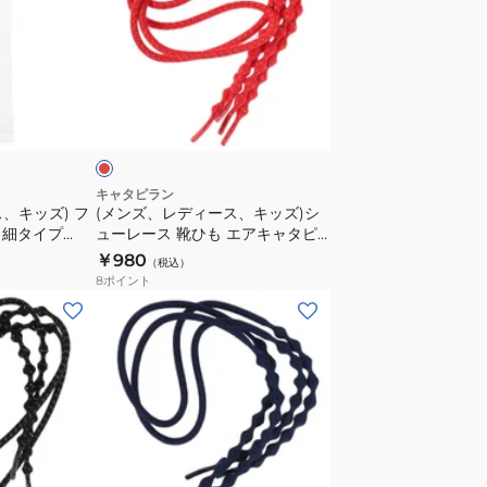
レ
ひ
デ
も
ィ
X
ー
レ
AC
ス、
ッ
P
キ
ブ
ッ
ル
ズ)
キャタピラン
ー
、キッズ) フ
(メンズ、レディース、キッズ)シ
シ
 細タイプ
ューレース 靴ひも エアキャタピ
130cm
ュ
ーRF70cm CAR70-7RSR
￥980
（税込）
ー
8
ポイント
レ
(メ
ー
ン
ス
ズ、
靴
レ
ひ
デ
も
ィ
エ
ー
ネ
ア
ス、