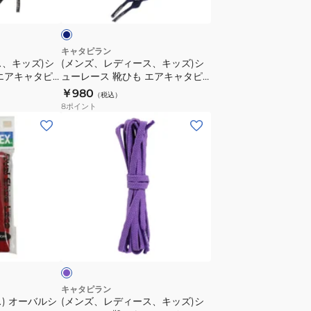
イ
キ
キ
ャ
ッ
タ
ズ)
キャタピラン
ピ
ス、キッズ)シ
(メンズ、レディース、キッズ)シ
シ
エアキャタピ
ューレース 靴ひも エアキャタピ
ー
ュ
7RJB
ー55cm CAR55-7CN
￥980
RF70cm
（税込）
ー
8
ポイント
CAR70-
レ
(メ
7RSR
ー
ン
ス
ズ、
靴
レ
ひ
デ
も
ィ
エ
ー
パ
ア
ス、
ー
キ
キ
ャ
ッ
タ
ズ)
キャタピラン
ピ
) オーバルシ
(メンズ、レディース、キッズ)シ
シ