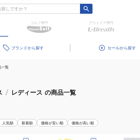
ゴルフ専門
アウトドア専門
ブランド
セール
品一覧
ス
/
レディース
の商品一覧
人気順
新着順
価格が安い順
価格が高い順
(メ
(メ