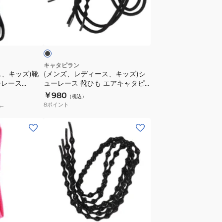
ー
ィ
ス
ー
ブ
TXX115
ス、
ラ
01
キ
靴
ッ
ひ
ズ)
キャタピラン
も
ス、キッズ)靴
(メンズ、レディース、キッズ)シ
シ
ーレース
ューレース 靴ひも エアキャタピ
白
ュ
ー70cm CAR70-7JB
￥980
ホ
（税込）
ー
8
ポイント
）
ワ
レ
イ
ー
(メ
ト
ス
ン
靴
ズ、
ひ
レ
も
デ
エ
ィ
ア
ー
ブ
キ
ス、
ラ
ャ
キ