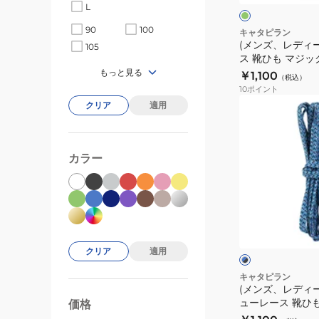
ン
L
ュ
ー
90
100
キャタピラン
(メンズ、レディ
レ
105
ス 靴ひも マジッ
ー
135cm グリーン M
もっと見る
￥1,100
（税込）
ス
10
ポイント
靴
(メ
クリア
適用
ひ
ン
も
ズ、
マ
レ
カラー
ジ
デ
ッ
ィ
ク
ー
ブ
レ
ス、
ル
ー
ー
キ
ク
×
ス
クリア
適用
ッ
ブ
2.0
ラ
ズ)
キャタピラン
ッ
135cm
(メンズ、レディ
シ
ク
ューレース 靴ひ
グ
価格
99000
0
ュ
ス 2.0 110cm