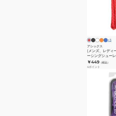
レ
パ
ひ
デ
タ
も
ィ
ー
エ
ー
ブ
フ
ブ
ホ
レ
ン
ア
ラ
ラ
ル
ワ
ス、
ッ
M2-
ッ
ッ
ー
イ
キ
ド
キ
ク
シ
ト
110-
ト
ャ
ッ
ュ
+
3
PBL
タ
オ
ズ)
アシックス
レ
ピ
(メンズ、レディー
レ
ン
ーシングシューレ
ー
ジ
ー
TXX119.23 オ
￥449
55cm
（税込）
シ
4
ポイント
CAR55-
ン
(メ
7PSB
グ
ン
シ
ズ、
ュ
レ
ー
デ
レ
ィ
ー
ー
パ
ス
ス)