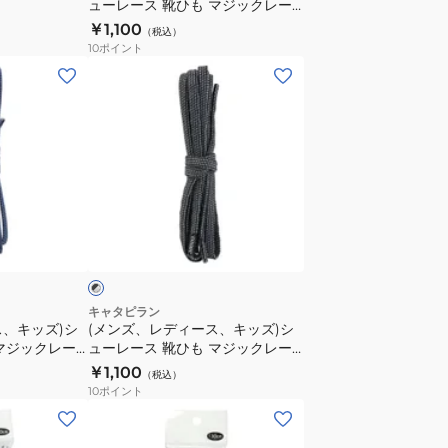
ューレース 靴ひも マジックレー
ー
ュ
ス 2.0 110cm パープル M2-110-
￥1,100
55cm
（税込）
ー
PUR
10
ポイント
CAR55-
レ
(メ
7CN
ー
ン
ス
ズ、
靴
レ
ひ
デ
も
ィ
マ
ー
ブ
ジ
ス、
ラ
ッ
キ
ク
ッ
レ
ズ)
キャタピラン
ー
ス、キッズ)シ
(メンズ、レディース、キッズ)シ
シ
マジックレー
ューレース 靴ひも マジックレー
ス
ュ
ー M2-110-
ス 2.0 110cm 反射ドットブラック
￥1,100
2.0
（税込）
ー
M2-110-RDB
10
ポイント
110cm
レ
(メ
パ
ー
ン
ー