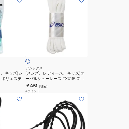
ン
ズ、
レ
デ
ィ
ー
ホ
ス、
ワ
キ
ッ
ズ)
アシックス
ス、キッズ)シ
(メンズ、レディース、キッズ)オ
オ
X ポリエステ
ーバルシューレース TXX115 01 靴
ー
ひも 白 ホワイト
￥451
（税込）
バ
4
ポイント
ル
(メ
シ
ン
ュ
ズ、
ー
レ
レ
デ