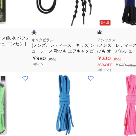
ー
も
ィ
ィ
ス
X
ー
ー
ブ
ブ
太
ポ
ス、
ス、
ラ
ラ
タ
リ
ッ
ッ
ッ
SALE
キ
キ
ク
ク
イ
エ
ッ
ッ
プ
ス
ス)防水 パフォ
ズ)
ズ)
キャタピラン
アシックス
シュ コンセント
TXX117.04
テ
(メンズ、レディース、キッズ)シ
(メンズ、レディー
シ
靴
00005
ューレース 靴ひも エアキャタピ
ひも オーバルシュ
オ
ル
ュ
ひ
ー55cm CAR55-7JB
TXX115 90
￥980
￥330
ン
ミ
（税込）
（税込）
ー
も
8
ポイント
26%OFF
￥449
ラ
ン
（税込
レ
オ
3
ポイント
イ
ト
ー
ー
(メ
(メ
ン
120cm
ス
バ
ン
ン
価
靴
ル
ズ、
ズ、
格
ひ
シ
レ
レ
も
ュ
デ
デ
エ
ー
ィ
ィ
ア
レ
ー
ー
ブ
ピ
キ
ー
ス)
ス)
ル
ン
ー
ク
ッ
ャ
ス
シ
シ