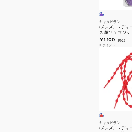
ー
ラ
プ
シ
ル
ル
メ
ュ
入
ー
キャタピラン
り
(メンズ、レディ
レ
ス 靴ひも マジッ
TXX119.23
ー
135cm パープル M
￥1,100
オ
（税込）
ス
10
ポイント
ン
靴
(メ
ラ
ひ
ン
イ
も
ズ、
ン
マ
レ
価
ジ
デ
格
ッ
ィ
ク
ー
レ
レ
ス、
ッ
ー
ド
キ
ン
ス
ッ
ブ
2.0
ル
ズ)
キャタピラン
ー
135cm
(メンズ、レディ
シ