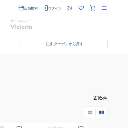
店舗検索
ログイン
サーフ&スノー
クーポン
216
件
(メ