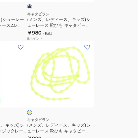
タ
ッ
ピ
ズ)
キャタピラン
ス)シューレー
(メンズ、レディース、キッズ)シ
ー
シ
ース2.0
ューレース 靴ひも キャタピー
70cm
ュ
35-PNK
RF75cm C75-7RJB
￥980
（税込）
CAR70-
ー
8
ポイント
7JB
レ
(メ
ー
ン
ス
ズ、
靴
レ
ひ
デ
も
ィ
キ
ー
イ
ャ
ス、
エ
タ
キ
ピ
ッ
ー
ズ)
キャタピラン
RF75cm
ス、キッズ)シ
(メンズ、レディース、キッズ)シ
シ
マジックレー
ューレース 靴ひも キャタピー
C75-
ュ
ン M2-110-
60cm C60-7EY