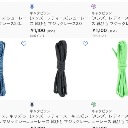
ク
タ
TXX115
ュ
ュ
ピ
90
ー
ー
キャタピラン
キャタピラン
ース)シューレー
(メンズ、レディース)シューレー
(メンズ、レディー
ー
レ
レ
クレース2.0
ス 靴ひも マジックレース2.0
ス 靴ひも マジックレ
55cm
ー
ー
2-135-GRN
135cm ブルー M2-135-BLU
135cm ピンク M2-1
￥1,100
￥1,100
（税込）
（税込）
CAR55-
ス
ス
10
ポイント
10
ポイント
7JB
靴
靴
(メ
(メ
ひ
ひ
ン
ン
も
も
ズ、
ズ、
マ
マ
レ
レ
ジ
ジ
デ
デ
ッ
ッ
ィ
ィ
ク
ク
ー
ー
ブ
グ
レ
レ
ス、
ス、
ラ
リ
ー
ー
ッ
ー
ロ
キ
キ
ン
ー
ス
ス
ッ
ッ
2.0
2.0
ズ)
ズ)
キャタピラン
キャタピラン
135cm
135cm
ース、キッズ)シ
(メンズ、レディース、キッズ)シ
(メンズ、レディー
シ
シ
も マジックレー
ューレース 靴ひも マジックレー
ューレース 靴ひも 
ブ
ピ
ュ
ュ
 ブルーパターン M2-
ス 2.0 110cm ドットブラック M2-
ス 2.0 110cm グリー