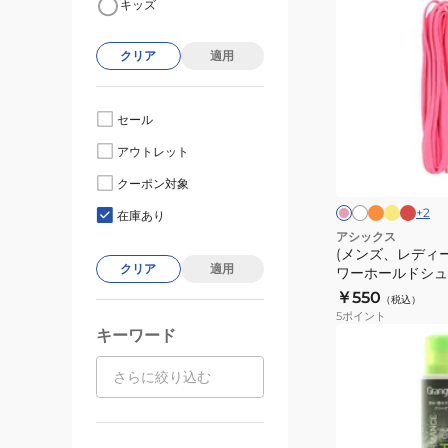
キッズ
ン
ズ、
クリア
適用
レ
デ
ィ
セール
ー
フ
フ
レ
ホ
ピ
アウトレット
ラ
ラ
ッ
ワ
ス、
ン
ッ
ッ
ド
イ
ク
キ
クーポン対象
シ
シ
ト
ー
ッ
ュ
ュ
+
2
在庫あり
オ
イ
ズ)
アシックス
レ
エ
(メンズ、レディー
パ
ン
ロ
クリア
適用
ワーホールドシュー
ジ
ー
ワ
靴ひも
￥550
（税込）
ー
5
ポイント
ホ
キーワード
ー
ル
ド
シ