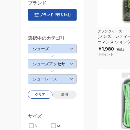
ュ
ブランド
ー
レ
ブランドで絞り込む
ー
ク
ス
グランジャーズ
TXX121
(メンズ、レディー
選択中のカテゴリ
ーマンス ウォッ
靴
レート 300ml 15
シューズ
￥1,980
ひ
（税込）
18
ポイント
も
シューズアクセサリー
(メ
シューレース
ン
ズ、
レ
クリア
適用
デ
ィ
ー
サイズ
グ
ス)
リ
S
M
ー
シ