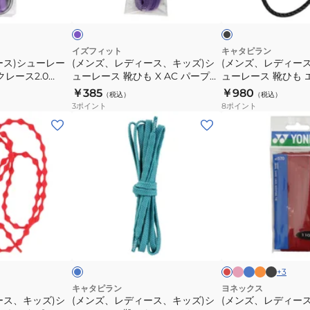
ー
ラ
キ
タ
プ
ッ
ビ
キ
キ
ク
ー
ャ
イ
ッ
ッ
タ
プ
ズ)
ズ)
イズフィット
キャタピラン
ピ
TXX116
ース)シューレー
(メンズ、レディース、キッズ)シ
(メンズ、レディー
シ
シ
クレース2.0
ューレース 靴ひも X AC パープル
ューレース 靴ひも 
ー
ュ
ュ
2-135-PUR
120cm
ーRF55cm CAR55-
￥385
￥980
55cm
（税込）
（税込）
ー
ー
3
ポイント
8
ポイント
CAR55-
レ
レ
(メ
(メ
7SW
ー
ー
ン
ン
ス
ス
ズ、
ズ、
靴
靴
レ
レ
ひ
ひ
デ
デ
も
も
ィ
ィ
X
エ
ー
ー
ピ
ラ
オ
ブ
マ
レ
AC
ア
ン
イ
レ
ラ
ス、
ス)
リ
ッ
ク
ト
ン
ッ
パ
キ
ー
ド
プ
キ
オ
ブ
ジ
ク
ル
ー
ャ
ッ
ー
ル
+
3
プ
タ
ー
ズ)
バ
キャタピラン
ヨネックス
ル
ピ
ース、キッズ)シ
(メンズ、レディース、キッズ)シ
(メンズ、レディース
シ
ル