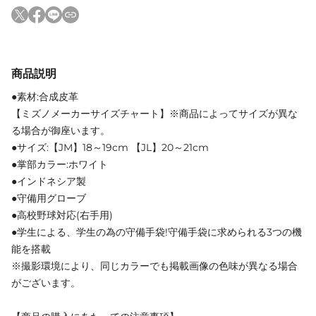
商品説明
●素材:合成皮革
【ミズノメーカーサイズチャート】※商品によってサイズが異な
る場合が御座います。
●サイズ:【JM】18～19cm 【JL】20～21cm
●掌部カラー:ホワイト
●インドネシア製
●守備用グローブ
●高校野球対応(右手用)
●学生による、学生の為の守備手袋!守備手袋に求められる3つの機
能を搭載
※撮影環境により、同じカラーでも掲載画像の色味が異なる場合
がございます。