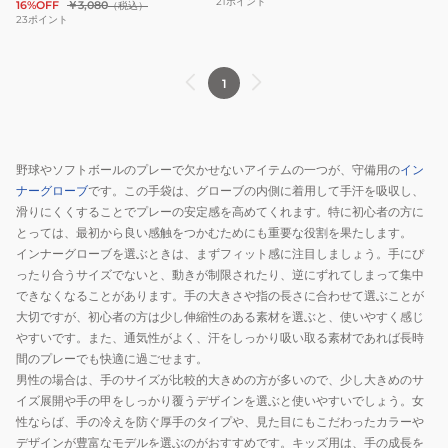
21
ポイント
16%OFF
￥3,080
（税込）
ー
ュ
モ
23
ポイント
1
ニ
デ
片
ア
ル
1
手
ガ
右
用
チ
手
WB5751001
守
用
備
1EJEY32190
野球やソフトボールのプレーで欠かせないアイテムの一つが、守備用の
イン
手
ナーグローブ
です。この手袋は、グローブの内側に着用して手汗を吸収し、
袋
滑りにくくすることでプレーの安定感を高めてくれます。特に初心者の方に
左
とっては、最初から良い感触をつかむためにも重要な役割を果たします。
インナーグローブを選ぶときは、まずフィット感に注目しましょう。手にぴ
手
ったり合うサイズでないと、動きが制限されたり、逆にずれてしまって集中
用
できなくなることがあります。手の大きさや指の長さに合わせて選ぶことが
1EJEY33001
大切ですが、初心者の方は少し伸縮性のある素材を選ぶと、使いやすく感じ
やすいです。また、通気性がよく、汗をしっかり吸い取る素材であれば長時
間のプレーでも快適に過ごせます。
男性の場合は、手のサイズが比較的大きめの方が多いので、少し大きめのサ
イズ展開や手の甲をしっかり覆うデザインを選ぶと使いやすいでしょう。女
性ならば、手の冷えを防ぐ厚手のタイプや、見た目にもこだわったカラーや
デザインが豊富なモデルを選ぶのがおすすめです。キッズ用は、手の成長を