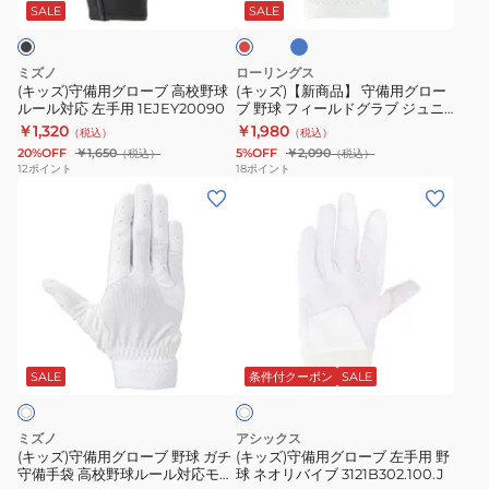
ー
ロ
備
用
用
ジ
SALE
SALE
ー
用
25AW
25AW
ブ
グ
1EJEY32090
1EJEY32010
ミズノ
ローリングス
高
ロ
(キッズ)守備用グローブ 高校野球
(キッズ)【新商品】 守備用グロー
ルール対応 左手用 1EJEY20090
ブ 野球 フィールドグラブ ジュニ
校
ー
ア ゴーストスモーク2 左手用
￥1,320
￥1,980
（税込）
（税込）
野
ブ
EFG25S02-J
20%OFF
￥1,650
5%OFF
￥2,090
（税込）
（税込）
球
野
12
ポイント
18
ポイント
(キ
(キ
ル
球
ッ
ッ
ー
フ
ズ)
ズ)
ル
ィ
守
守
対
ー
備
備
応
ル
用
用
左
ド
ホ
グ
グ
手
グ
ワ
ロ
ロ
用
ラ
SALE
条件付クーポン
SALE
イ
ト
ー
ー
1EJEY20090
ブ
ブ
ブ
ジ
ミズノ
アシックス
野
左
ュ
(キッズ)守備用グローブ 野球 ガチ
(キッズ)守備用グローブ 左手用 野
守備手袋 高校野球ルール対応モデ
球 ネオリバイブ 3121B302.100.J
球
手
ニ