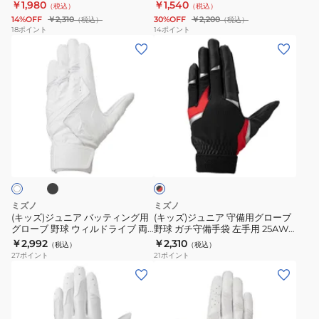
ル 右手用 1EJEY32110
￥1,980
￥1,540
（税込）
（税込）
ガ
用
ア
14%OFF
￥2,310
30%OFF
￥2,200
（税込）
（税込）
チ
野
ゴ
18
ポイント
14
ポイント
(キ
(キ
守
球
ー
ッ
ッ
備
ネ
ス
ズ)
ズ)
手
オ
ト
ジ
ジ
袋
リ
ス
ュ
ュ
高
バ
モ
ニ
ニ
校
イ
ー
ブ
ブ
ア
ア
野
ブ
ク
ラ
バ
守
球
3121B302.100.J
2
ッ
ク
ッ
備
ル
左
×
テ
用
ー
手
レ
ミズノ
ミズノ
ィ
グ
ッ
ル
用
(キッズ)ジュニア バッティング用
(キッズ)ジュニア 守備用グローブ
ド
グローブ 野球 ウィルドライブ 両
野球 ガチ守備手袋 左手用 25AW
ン
ロ
対
EFG25S02-
手用 1EJEH24010J
1EJEY33009
￥2,992
￥2,310
（税込）
（税込）
グ
ー
応
J
1EJEH24090J
27
ポイント
21
ポイント
用
ブ
モ
(キ
(キ
グ
野
デ
ッ
ッ
ロ
球
ル
ズ)
ズ)
ー
ガ
右