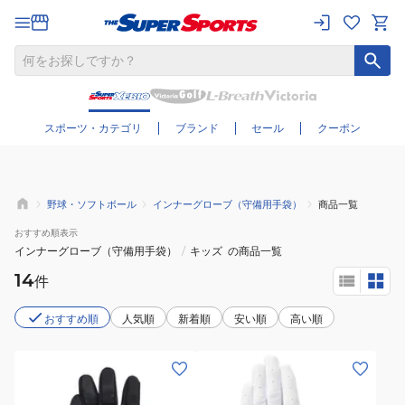
さらに絞り込む
スポーツ・カテゴリ
ブランド
セール
クーポン
野球・ソフトボール
インナーグローブ（守備用手袋）
商品一覧
おすすめ
順表示
インナーグローブ（守備用手袋）
/
キッズ
の商品一覧
14
件
おすすめ順
人気順
新着順
安い順
高い順
(キ
(キ
ッ
ッ