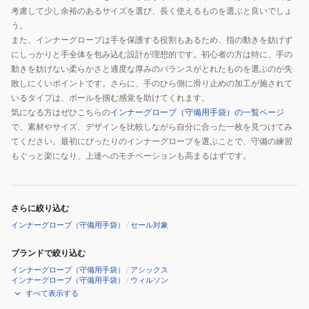
考慮して少し余裕のあるサイズを選び、長く使えるものを選ぶと良いでしょ
う。
また、インナーグローブは手を保護する役割もあるため、指の動きを妨げず
にしっかりと手全体を包み込む設計が理想的です。初心者の方は特に、手の
動きを妨げない柔らかさと適度な厚みのバランスがとれたものを選ぶのが失
敗しにくいポイントです。さらに、手のひら側に滑り止めの加工が施されて
いるタイプは、ボールを掴む感覚を助けてくれます。
気になる方はぜひこちらの
インナーグローブ（守備用手袋）の一覧ページ
で、素材やサイズ、デザインを比較しながら自分に合った一枚を見つけてみ
てください。最初にぴったりのインナーグローブを選ぶことで、守備の練習
もぐっと楽になり、上達へのモチベーションも高まるはずです。
さらに絞り込む
インナーグローブ（守備用手袋）
/
セール対象
ブランドで絞り込む
インナーグローブ（守備用手袋）
/
アシックス
インナーグローブ（守備用手袋）
/
ウィルソン
すべて表示する