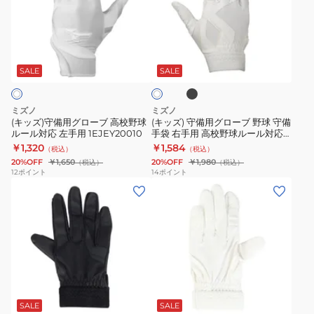
守
守
ブ
チ
手
備
備
野
守
用
用
用
ブ
ホ
球
備
1EJEY32110
グ
グ
ラ
ワ
ウ
手
ッ
ロ
ロ
SALE
SALE
イ
ク
ィ
袋
ト
ー
ー
ル
左
ブ
ブ
ミズノ
ミズノ
ド
手
高
野
(キッズ)守備用グローブ 高校野球
(キッズ) 守備用グローブ 野球 守備
ラ
用
ルール対応 左手用 1EJEY20010
手袋 右手用 高校野球ルール対応
校
球
モデル 1EJEY261
￥1,320
￥1,584
イ
25AW
（税込）
（税込）
野
守
20%OFF
￥1,650
20%OFF
￥1,980
（税込）
（税込）
ブ
1EJEY33009
球
備
12
ポイント
14
ポイント
両
(キ
(メ
ル
手
手
ッ
ン
ー
袋
用
ズ)
ズ、
ル
右
1EJEH24010J
守
キ
対
手
1EJEH24090J
備
ッ
応
用
用
ズ)
左
高
ホ
グ
守
手
校
ワ
ロ
備
用
野
SALE
SALE
イ