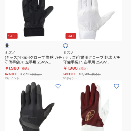
ズ)
ズ)
守
守
備
備
用
用
ホ
グ
グ
ワ
ロ
ロ
SALE
SALE
イ
ト
ー
ー
ブ
ブ
ミズノ
ミズノ
野
野
(キッズ)守備用グローブ 野球 ガチ
(キッズ)守備用グローブ 野球 ガチ
守備手袋Jr. 左手用 25AW
守備手袋Jr. 左手用 25AW
球
球
1EJEY32090
1EJEY32010
￥1,980
￥1,980
（税込）
（税込）
ガ
ガ
14%OFF
￥2,310
14%OFF
￥2,310
（税込）
（税込）
チ
チ
18
ポイント
18
ポイント
(キ
(キ
守
守
ッ
ッ
備
備
ズ)
ズ)
手
手
守
【新
袋
袋
備
商
Jr.
Jr.
用
品】
左
左
ブ
エ
グ
守
手
手
ル
ン