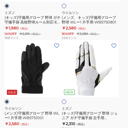
ト
ー
用
1EJEY20010
球
ブ
グ
ル
ミズノ
ウイルソン
野
ロ
ー
(キッズ)守備用グローブ 野球 ガチ
(メンズ、キッズ)守備用グローブ
守備手袋 高校野球ルール対応モデ
野球 WLー1 片手用 WB5750801
球
ー
ル
ル 右手用 1EJEY32190
￥1,980
￥2,580
（税込）
（税込）
ガ
ブ
対
14%OFF
￥2,310
16%OFF
￥3,080
（税込）
（税込）
チ
野
応
18
ポイント
23
ポイント
(メ
(キ
守
球
モ
ン
ッ
備
WL
デ
ズ)
ズ)
手
ー
ル
守
守
袋
1
1EJEY261
備
備
高
片
用
用
校
手
ホ
グ
グ
野
用
ワ
ロ
ロ
球
WB5750801
SALE
NEW
イ
ト
ー
ー
ル
ブ
ブ
ー
ウイルソン
ミズノ
野
野
ル
(メンズ)守備用グローブ 野球 WL
(キッズ)守備用グローブ 野球 ジュ
ー1 片手用 WB5751001
ニア ガチ守備手袋 左手用
球
球
対
1EJEY33001
￥2,580
￥2,310
（税込）
（税込）
WL
ジ
応