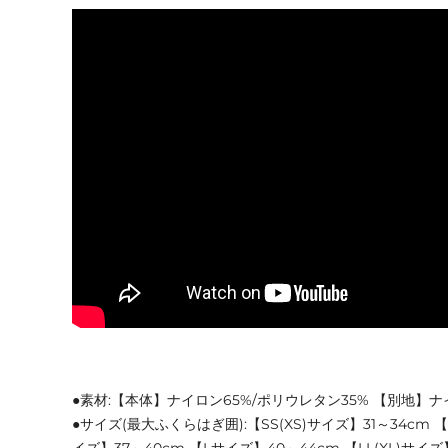
●素材:【本体】ナイロン65%/ポリウレタン35% 【別地】ナ
●サイズ(最大ふくらはぎ囲):【SS(XS)サイズ】31～34cm 