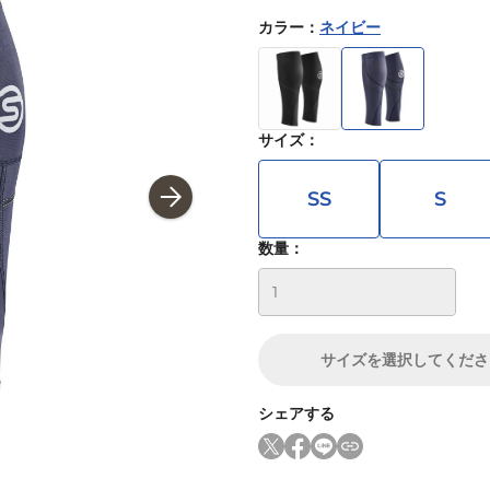
カラー
：
ネイビー
サイズ
：
SS
S
数量：
サイズ
を選択してくださ
シェアする