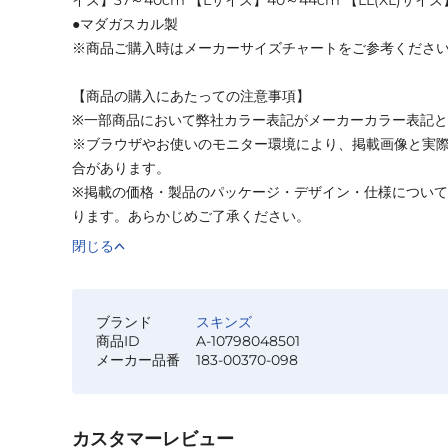
イズ】37～40cm 【Lサイズ】40～44cm 【LL(XL)サイズ
●マダガスカル製
※商品ご購入時はメーカーサイズチャートをご参考くださ
【商品の購入にあたっての注意事項】
※一部商品において弊社カラー表記がメーカーカラー表記
※ブラウザやお使いのモニター環境により、掲載画像と実
合があります。
※掲載の価格・製品のパッケージ・デザイン・仕様につい
ります。あらかじめご了承ください。
閉じる
ブランド
スキンズ
商品ID
A-10798048501
メーカー品番
183-00370-098
カスタマーレビュー