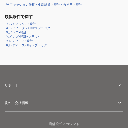
ファッション雑貨・生活雑貨
時計・カメラ
時計
類似条件で探す
ルミノックス×時計
ルミノックス×時計×ブラック
メンズ×時計
メンズ×時計×ブラック
レディース×時計
レディース×時計×ブラック
サポート
規約・会社情報
店舗公式アカウント