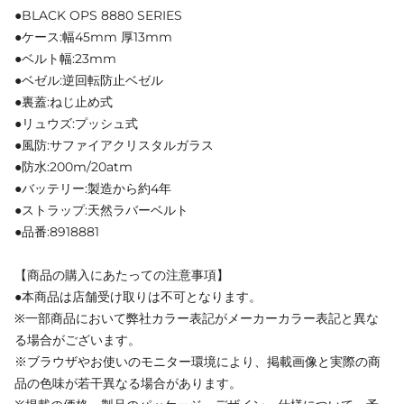
●BLACK OPS 8880 SERIES
●ケース:幅45mm 厚13mm
●ベルト幅:23mm
●ベゼル:逆回転防止ベゼル
●裏蓋:ねじ止め式
●リュウズ:プッシュ式
●風防:サファイアクリスタルガラス
●防水:200m/20atm
●バッテリー:製造から約4年
●ストラップ:天然ラバーベルト
●品番:8918881
【商品の購入にあたっての注意事項】
●本商品は店舗受け取りは不可となります。
※一部商品において弊社カラー表記がメーカーカラー表記と異な
る場合がございます。
※ブラウザやお使いのモニター環境により、掲載画像と実際の商
品の色味が若干異なる場合があります。