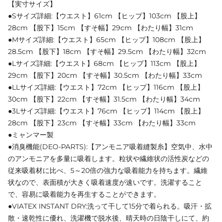
【実寸サイズ】
●Sサイズ詳細:【ウエスト】61cm 【ヒップ】103cm 【股上】
28cm 【股下】15cm 【すそ幅】29cm 【わたり幅】31cm
●Mサイズ詳細:【ウエスト】65cm 【ヒップ】108cm 【股上】
28.5cm 【股下】18cm 【すそ幅】29.5cm 【わたり幅】32cm
●Lサイズ詳細:【ウエスト】68cm 【ヒップ】113cm 【股上】
29cm 【股下】20cm 【すそ幅】30.5cm 【わたり幅】33cm
●LLサイズ詳細:【ウエスト】72cm 【ヒップ】116cm 【股上】
30cm 【股下】22cm 【すそ幅】31.5cm 【わたり幅】34cm
●3Lサイズ詳細:【ウエスト】76cm 【ヒップ】114cm 【股上】
28cm 【股下】23cm 【すそ幅】33cm 【わたり幅】33cm
●ミャンマー製
●消臭機能(DEO-PARTS):【アンモニア吸着縫製糸】空気中、水中
のアンモニアを多量に吸着します。粒状や繊維状の活性炭などの
従来吸着材に比べ、5～20倍の強力な吸着能力を持ちます。繊維
状なので、表面積が大きく吸着速度が速いです。洗濯すること
で、容易に吸着能力を再生することができます。
●VIATEX INSTANT DRY:洗って干して15分で着られる。吸汗・拡
散・速乾性に優れ、洗濯機で脱水後、晴天時の日陰干しにて、約