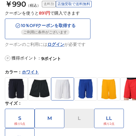
￥990
送料別
店舗受取で送料無料
（税込）
クーポンを使うと
891
円
で購入できます
10
％OFF
クーポンを取得する
ご利用に条件がございます
クーポンのご利用には
ログイン
が必要です
獲得ポイント：
9
ポイント
P
カラー
：
ホワイト
サイズ
：
S
M
L
LL