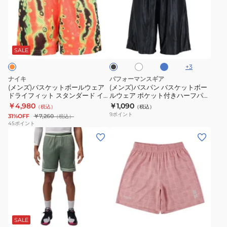
ー
バ
IQ8609-
バ
ウ
ネ
ト
ス
011
ス
ェ
ル
パ
ケ
パ
サ
ホ
ブ
ア
シ
ン
ッ
ン
ッ
ワ
ラ
ド
ョ
ク
ツ
ト
バ
イ
ッ
SALE
ス
ト
ク
ラ
ー
EZSS26UHP004C
ボ
ス
+
3
イ
ツ
ー
ケ
ナイキ
パフォーマンスギア
フ
AMS45076BK
ル
ッ
(メンズ)バスケットボールウェア
(メンズ)バスパン バスケットボー
ドライフィット スタンダード イ
ルウェア ポケット付きハーフパン
ィ
速
ウ
ト
シュー プラクティス メッシュ 5イ
ツ 751PG1CD4613
￥4,980
￥1,090
（税込）
（税込）
ッ
乾
ェ
ボ
ンチ AO ショートパンツ IF2556-
9
ポイント
31%OFF
￥7,260
（税込）
842
ト
ア
ー
45
ポイント
ア
(メ
(メ
ド
ル
イ
ン
ン
ラ
ウ
コ
ズ)
ズ、
イ
ェ
ン
バ
レ
フ
ア
バ
ス
デ
ィ
ポ
ス
ケ
ィ
ッ
ケ
ピ
ケ
ッ
ー
ト
ッ
ン
ッ
ト
ス)
ス
ト
ク
SALE