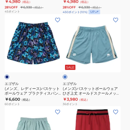
モンド ショートパンツ HF9910-
ュ ダイアモンド ショートパンツ
￥4,980
￥4,980
（税込）
（税込）
ェ
ェ
ダ
プ
014
HF9910-101
28%OFF
￥6,930
28%OFF
￥6,930
（税込）
（税込）
ア
ア
イ
ス
45
ポイント
UP
450
ポイント
(
10
%)
ド
ド
ア
(メ
シ
(メ
ラ
ラ
モ
ン
ョ
ン
イ
イ
ン
ズ、
ー
ズ)
フ
フ
ド
レ
ツ
バ
ィ
ィ
シ
デ
KPM98
ス
ッ
ッ
ョ
ィ
ケ
ラ
ト
ト
ー
ー
ッ
イ
メ
ス
ト
ス)
ト
ト
SALE
ブ
ッ
ポ
パ
バ
ボ
ル
シ
ー
ン
ス
ー
ー
エゴザル
エゴザル
ュ
ツ
ツ
ケ
ル
(メンズ、レディース)バスケット
(メンズ)バスケットボールウェア
ボールウェア プラクティスパンツ
ひざ上丈 オールドスクールメッシ
ダ
メ
FQ2989-
ッ
ウ
ドライメッシュ グロッシー ショ
ュ ショートパンツ EZHP-S2408-
￥6,600
￥3,980
（税込）
（税込）
イ
ッ
392
ト
ェ
ートパンツ EZSS26UHP016C391
227 速乾
60
ポイント
36
ポイント
ア
シ
ボ
ア
(メ
(メ
モ
ュ
ー
ひ
ン
ン
ン
ダ
ル
ざ
ズ、
ズ)
ド
イ
ウ
上