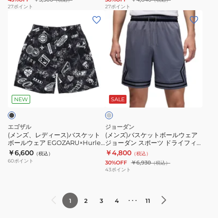
ア
ア
ッ
ー
27
ポイント
27
ポイント
(メ
(メ
ク
ド
ト
ト
ン
ン
レ
ラ
黒
パ
ズ、
ズ)
イ
イ
FN2605-
ン
レ
バ
ジ
フ
010
ツ
デ
ス
ー
ィ
ERAL99UHP012RSC001
ィ
ケ
ラ
ッ
グ
ー
ッ
イ
ト
レ
ス)
ト
ト
DNA
ー
NEW
SALE
バ
ボ
シ
ACD
ス
ー
ョ
8IN
エゴザル
ジョーダン
ケ
ル
ー
シ
(メンズ、レディース)バスケット
(メンズ)バスケットボールウェア
ボールウェア EGOZARU×Hurley
ジョーダン スポーツ ドライフィ
ッ
ウ
ツ
ョ
アウトコート ショートパンツ
ット メッシュ ダイアモンド ショ
￥6,600
￥4,800
（税込）
（税込）
ト
ェ
KLD48
ー
EZSS26UHP999HU
ートパンツ HF9910-075
60
ポイント
30%OFF
￥6,930
（税込）
ボ
ア
ト
43
ポイント
ー
ジ
パ
ル
ョ
ン
･･･
1
2
3
4
11
ウ
ー
ツ
ェ
ダ
IQ8609-