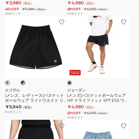
ン ダイアモンド ショートパンツ
ュ ダイアモンド ショートパンツ
￥3,980
￥4,980
（税込）
（税込）
ェ
シ
ェ
ッ
ー
FQ2989-075
HF9910-412
46%OFF
￥7,480
28%OFF
￥6,930
（税込）
（税込）
ア
ョ
ア
シ
ブ
36
ポイント
45
ポイント
(メ
(メ
ド
ー
ド
ュ
ン
ン
ン
ラ
ト
ラ
ダ
ダ
ズ、
ズ)
イ
パ
イ
イ
イ
レ
バ
フ
ン
フ
ア
ア
デ
ス
ィ
ツ
ィ
モ
モ
ィ
ケ
ッ
FQ2989-
ッ
ン
ン
ブ
ブ
ー
ッ
ト
013
ト
ド
ド
ラ
ス)
ト
ス
ス
シ
シ
ッ
SALE
ク
バ
ボ
ポ
ポ
ョ
ョ
ス
ー
ー
ー
ー
ー
エゴザル
ジョーダン
ケ
ル
ツ
ツ
ト
ト
(メンズ、レディース)バスケット
(メンズ)バスケットボールウェア
ボールウェア ライトウエイト リ
HP ドライフィット SPT ESS ウー
ッ
ウ
ウ
メ
パ
パ
バーシブルショートパンツ
ブン プラクティスパンツ IF2160-
￥5,940
￥4,980
（税込）
（税込）
ト
ェ
ー
ッ
ン
ン
EZSS26UHP010C
010
54
ポイント
20%OFF
￥6,270
（税込）
ボ
ア
ブ
シ
ツ
ツ
45
ポイント
(メ
(メ
ー
HP
ン
ュ
HF9910-
FQ2989-
ン
ン
ル
ド
ダ
ダ
100
492
ズ)
ズ、
ウ
ラ