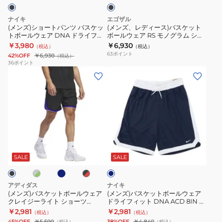
ク
ン
バ
ョ
フ
ン
ツ
ス
ー
ィ
ツ
ナイキ
エゴザル
バ
ケ
ト
ッ
IF2586-
(メンズ)ショートパンツ バスケッ
(メンズ、レディース)バスケット
トボールウェア DNA ドライフィ
ボールウェア RS モノグラム ショ
ス
ッ
パ
ト
297
ット 黒 FN2605-010
ートパンツ
￥3,980
￥6,930
（税込）
（税込）
ケ
ト
ン
ウ
ERAL99UHP012RSC001
63
ポイント
42%OFF
￥6,930
（税込）
ッ
ボ
ツ
ー
36
ポイント
(メ
(メ
ト
ー
HV1881-
ブ
ン
ン
ボ
ル
010
ン
ズ)
ズ)
ー
ウ
シ
バ
バ
ル
ェ
ョ
ス
ス
ウ
ア
ー
ケ
ケ
ェ
RS
ト
ネ
グ
ブ
ネ
ッ
ッ
ア
モ
パ
イ
ラ
イ
ビ
ト
ト
ッ
DNA
ノ
ン
ビ
SALE
SALE
ー
ク
ー
ボ
ボ
ド
グ
ツ
×
ー
ー
ラ
ラ
FQ2989-
レ
アディダス
ナイキ
ッ
ル
ル
イ
ム
041
(メンズ)バスケットボールウェア
(メンズ)バスケットボールウェア
クレイジーライト ショーツ
ドライフィット DNA ACD 8IN シ
ウ
ウ
フ
シ
KLD48
ョート パンツ IQ8609-410
￥2,981
￥2,981
（税込）
（税込）
ェ
ェ
ィ
ョ
45%OFF
￥5,500
38%OFF
￥4,840
（税込）
（税込）