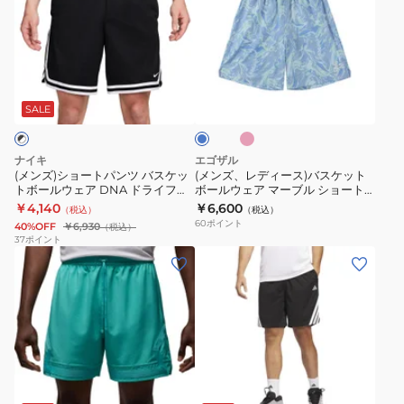
イ
イ
シ
レ
ェ
イ
ア
ア
ョ
デ
ア
フ
モ
モ
ー
ィ
ラ
ィ
ン
ン
ピ
ブ
ト
ー
イ
ッ
ド
ド
ン
ル
ク
パ
ス)
ト
ト
シ
シ
ー
SALE
ン
バ
ウ
SPT
ョ
ョ
ツ
ス
エ
ESS
ー
ー
ナイキ
エゴザル
バ
ケ
イ
ウ
ト
ト
(メンズ)ショートパンツ バスケッ
(メンズ、レディース)バスケット
トボールウェア DNA ドライフィ
ボールウェア マーブル ショート
ス
ッ
ト
ー
パ
パ
ット 8インチ FN2652-010
パンツ EZSS26UHP009C
￥4,140
￥6,600
（税込）
（税込）
ケ
ト
リ
ブ
ン
ン
60
ポイント
40%OFF
￥6,930
（税込）
ッ
ボ
バ
ン
ツ
ツ
37
ポイント
(メ
(メ
ト
ー
ー
プ
FQ2989-
HF9910-
ン
ン
ボ
ル
シ
ラ
075
412
ズ)
ズ)
ー
ウ
ブ
ク
バ
バ
ル
ェ
ル
テ
ス
ス
ウ
ア
シ
ィ
ケ
ケ
ェ
マ
ョ
ス
ネ
ブ
ッ
ッ
ア
ー
ー
パ
イ
ラ