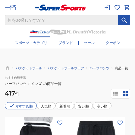
さらに絞り込む
スポーツ・カテゴリ
ブランド
セール
クーポン
バスケットボール
バスケットボールウェア
ハーフパンツ
商品一覧
おすすめ
順表示
ハーフパンツ
/
メンズ
の商品一覧
417
件
おすすめ順
人気順
新着順
安い順
高い順
(メ
(メ
ン
ン