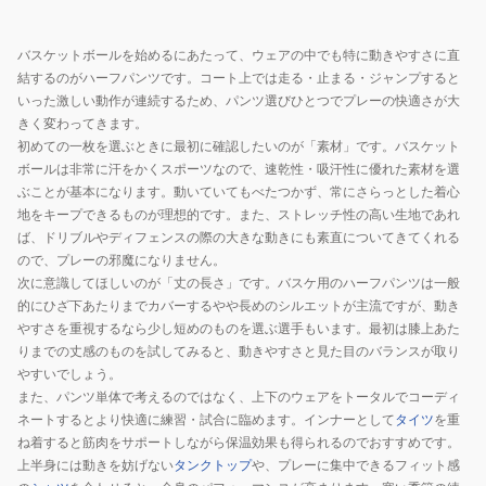
ア
ン
410
EGOZARU×Hurley
ス
バスケットボールを始めるにあたって、ウェアの中でも特に動きやすさに直
ア
ポ
結するのがハーフパンツです。コート上では走る・止まる・ジャンプすると
ウ
ー
いった激しい動作が連続するため、パンツ選びひとつでプレーの快適さが大
ト
ツ
きく変わってきます。
初めての一枚を選ぶときに最初に確認したいのが「素材」です。バスケット
コ
ド
ボールは非常に汗をかくスポーツなので、速乾性・吸汗性に優れた素材を選
ー
ラ
ぶことが基本になります。動いていてもべたつかず、常にさらっとした着心
ト
イ
地をキープできるものが理想的です。また、ストレッチ性の高い生地であれ
シ
フ
ば、ドリブルやディフェンスの際の大きな動きにも素直についてきてくれる
ョ
ィ
ので、プレーの邪魔になりません。
ー
ッ
次に意識してほしいのが「丈の長さ」です。バスケ用のハーフパンツは一般
ト
ト
的にひざ下あたりまでカバーするやや長めのシルエットが主流ですが、動き
やすさを重視するなら少し短めのものを選ぶ選手もいます。最初は膝上あた
パ
メ
りまでの丈感のものを試してみると、動きやすさと見た目のバランスが取り
ン
ッ
やすいでしょう。
ツ
シ
また、パンツ単体で考えるのではなく、上下のウェアをトータルでコーディ
EZSS26UHP999HU
ュ
ネートするとより快適に練習・試合に臨めます。インナーとして
タイツ
を重
ダ
ね着すると筋肉をサポートしながら保温効果も得られるのでおすすめです。
イ
上半身には動きを妨げない
タンクトップ
や、プレーに集中できるフィット感