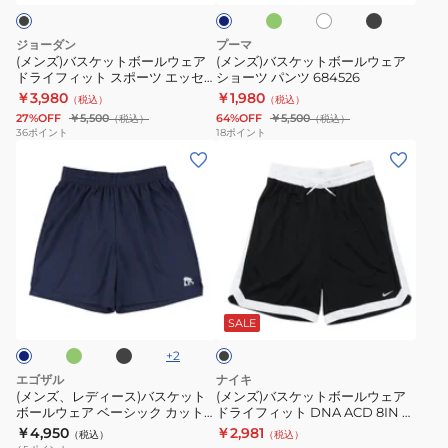
ン
ク
リ
グ
ン
ー
ボ
ボ
パ
ポ
ー
ロ
ツ
ー
ー
ネ
ー
ジョーダン
プーマ
ッ
EZHP-
ル
ル
ル
ツ
(メンズ)バスケットボールウェア
(メンズ)バスケットボールウェア
シ
S2408-
ドライフィット スポーツ エッセ
ショーツ パンツ 684526
ウ
ウ
カ
メ
ンシャル IF0891-010
￥3,980
￥1,980
ー
227
（税込）
（税込）
ェ
ェ
ッ
ッ
27%OFF
￥5,500
64%OFF
￥5,500
（税込）
（税込）
シ
速
ア
ア
ト
シ
36
ポイント
18
ポイント
ョ
乾
(メ
(メ
ド
シ
オ
ュ
ー
ン
ン
ラ
ョ
フ
ダ
ト
ズ、
ズ)
イ
ー
シ
イ
パ
レ
バ
フ
ツ
ョ
ア
ン
デ
ス
ィ
パ
ー
モ
ツ
ィ
ケ
ッ
ン
ト
ン
ミ
ブ
ブ
EZSS26UHP016C391
ー
ッ
ト
ツ
パ
ド
ラ
ラ
ッ
ス)
ト
ス
684526
ン
シ
ッ
SALE
ク
ク
バ
ボ
ポ
ツ
ョ
+
2
ス
ー
ー
EZSS25UHP001
ー
エゴザル
ナイキ
ケ
ル
ツ
ト
(メンズ、レディース)バスケット
(メンズ)バスケットボールウェア
ボールウェア ベーシック カット
ドライフィット DNA ACD 8IN シ
ッ
ウ
エ
パ
オフ ショートパンツ
ョート パンツ IQ8609-011
￥4,950
￥2,981
（税込）
（税込）
ト
ェ
ッ
ン
EZSS26UHP004C