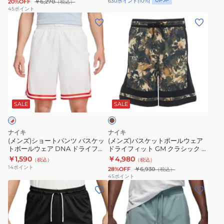
UP
630
ポイント
(
10
%)
20%OFF
￥6,270
（税込）
ア
ボ
ア
ー
5
45
ポイント
(メ
(メ
ド
ー
モ
ト
イ
ン
ン
ラ
ル
ン
パ
ン
ズ)
ズ)
イ
ウ
ド
ン
チ
シ
バ
フ
ェ
シ
ツ
AO
ョ
ス
ィ
ア
ョ
ERAL99UHP012RSC215
シ
ー
ケ
ッ
サ
ー
ョ
ブ
ト
ッ
ト
イ
ト
ー
ラ
パ
ト
ウ
ド
パ
ト
ウ
SALE
SALE
ン
ン
ボ
ー
パ
ン
パ
ツ
ー
ヴ
ネ
ツ
ン
ナイキ
ナイキ
バ
ル
ン
ル
HF9910-
ツ
(メンズ)ショートパンツ バスケッ
(メンズ)バスケットボールウェア
トボールウェア DNA ドライフィ
ドライフィット GM クラシック 8
ス
ウ
シ
カ
351
IF2556-
ット 8インチ FN2652-121
インチ ショートパンツ IF2586-
￥1,590
￥4,980
（税込）
（税込）
ケ
ェ
ョ
ッ
842
297
14
ポイント
28%OFF
￥6,930
（税込）
ッ
ア
ー
ト
45
ポイント
(メ
(メ
ト
ド
ト
オ
ン
ン
ボ
ラ
パ
フ
ズ)
ズ)
ー
イ
ン
シ
バ
バ
ル
フ
ツ
ョ