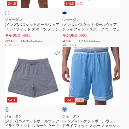
メ
ー
ト
ト
ビ
SALE
SALE
人気
ー
ッ
ツ
ボ
ボ
シ
ド
ー
ー
ジョーダン
ジョーダン
ュ
ラ
ル
ル
(メンズ)バスケットボールウェア
(メンズ)バスケットボールウェア
ドライフィット スポーツ メッシ
ドライフィット スポーツ ウーブ
ダ
イ
ウ
ウ
ュ ダイアモンド ショートパンツ
ン ダイアモンド ショートパンツ
￥4,990
￥3,980
（税込）
（税込）
イ
フ
ェ
ェ
HF9910-100
FQ2989-492
27%OFF
￥6,930
46%OFF
￥7,480
（税込）
（税込）
ア
ィ
ア
ア
45
ポイント
36
ポイント
モ
(メ
ッ
(メ
ド
ド
ン
ン
ト
ン
ラ
ラ
ド
ズ)
ウ
ズ)
イ
イ
シ
バ
ー
バ
フ
フ
ョ
ス
ブ
ス
ィ
ィ
ー
ケ
ン
ケ
ッ
ッ
ラ
ト
ッ
ダ
ッ
ト
ト
イ
パ
ト
イ
ト
ス
ス
ト
SALE
SALE
人気
ブ
ン
ボ
ア
ボ
ポ
ポ
ル
ツ
ー
モ
ー
ー
ー
ー
ジョーダン
ジョーダン
HF9910-
ル
ン
ル
ツ
ツ
(メンズ)バスケットボールウェア
(メンズ)バスケットボールウェア
ドライフィット スポーツ ウーブ
ドライフィット スポーツ メッシ
010
ウ
ド
ウ
メ
ウ