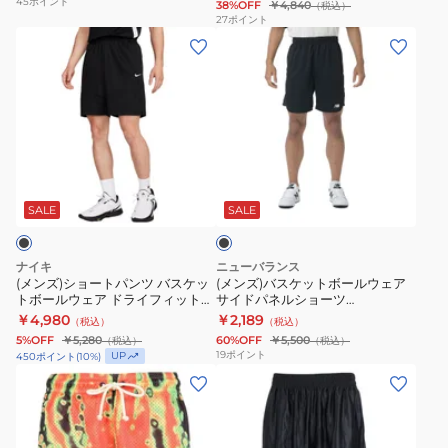
45
ポイント
38%OFF
￥4,840
（税込）
ボ
ア
セ
ツ
27
ポイント
(メ
(メ
ー
ド
ン
HF9910-
ン
ン
ル
ラ
シ
687
ズ)
ズ)
ウ
イ
ャ
シ
バ
ェ
フ
ル
ョ
ス
ア
ィ
IF0891-
ー
ケ
ベ
ッ
010
ブ
ト
ッ
ー
ト
ラ
パ
ト
シ
DNA
ッ
SALE
SALE
ク
ン
ボ
ッ
ACD
ツ
ー
ク
8IN
ナイキ
ニューバランス
バ
ル
カ
シ
(メンズ)ショートパンツ バスケッ
(メンズ)バスケットボールウェア
トボールウェア ドライフィット
サイドパネルショーツ
ス
ウ
ッ
ョ
アイコン バスケットボール
AMS45076BK 速乾
￥4,980
￥2,189
（税込）
（税込）
ケ
ェ
ト
ー
DV9525-014 速乾
5%OFF
￥5,280
60%OFF
￥5,500
（税込）
（税込）
ッ
ア
オ
ト
19
ポイント
UP
450
ポイント
(
10
%)
ト
サ
フ
(メ
パ
(メ
ボ
イ
シ
ン
ン
ン
ー
ド
ョ
ズ)
ツ
ズ)
ル
パ