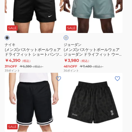
ス
ス
ウ
ィ
IF2160-
ー
ケ
ケ
ェ
ッ
325
ト
グ
ッ
ッ
ア
ト
パ
レ
ト
ト
DNA
GM
ン
ー
SALE
SALE
ボ
ボ
ド
ク
ツ
ー
ー
ラ
ラ
EZSS25UHP001C
ナイキ
ジョーダン
ル
ル
イ
シ
(メンズ)バスケットボールウェア
(メンズ)バスケットボールウェア
ドライフィット ショートパンツ
ジョーダン ドライフィット ウー
ウ
ウ
フ
ッ
HV1881-010
ブン ショートパンツ FQ2989-
￥4,390
￥3,980
（税込）
（税込）
ェ
ェ
ィ
ク
041
31%OFF
￥6,380
46%OFF
￥7,480
（税込）
（税込）
ア
ア
ッ
8
39
ポイント
36
ポイント
(メ
(メ
ド
ジ
ト
イ
ン
ン
ラ
ョ
8
ン
ズ)
ズ、
イ
ー
イ
チ
シ
レ
フ
ダ
ン
シ
ョ
デ
ィ
ン
チ
ョ
ー
ィ
ッ
ド
FN2652-
ー
ブ
ト
ー
ト
ラ
121
ト
ラ
パ
ス)
シ
イ
パ
ッ
SALE