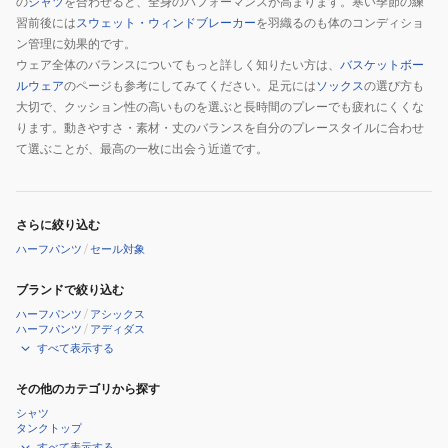
ア
の
シャツ
を合わせると、全身のパフォーマンスが高まります。寒い季節の練
習前後には
スウェット・ウィンドブレーカー
を羽織るのも体のコンディショ
モ
ン管理に効果的です。
ン
ウェア全体のバランスについてもっと詳しく知りたい方は、
バスケットボー
ド
ルウェア
のページも参考にしてみてください。足元には
ソックス
の選び方も
シ
大切で、クッション性の高いものを選ぶと長時間のプレーでも疲れにくくな
ョ
ります。動きやすさ・素材・丈のバランスを自分のプレースタイルに合わせ
ー
て選ぶことが、最高の一枚に出会う近道です。
ト
パ
ン
さらに絞り込む
ツ
ハーフパンツ
/
セール対象
HF9910-
075
ブランドで絞り込む
ハーフパンツ
/
アシックス
ハーフパンツ
/
アディダス
すべて表示する
その他のカテゴリから探す
シャツ
タンクトップ
すべて表示する