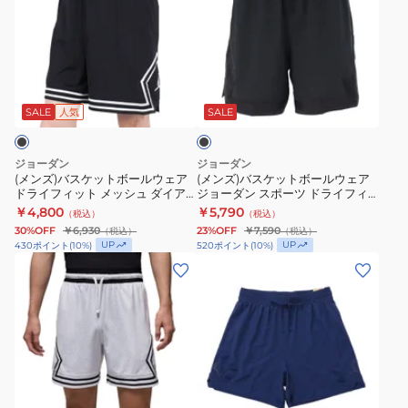
ズ)
ズ)
バ
バ
ス
ス
ケ
ケ
ブ
ッ
ッ
ラ
ト
ト
ッ
SALE
人気
SALE
ク
ボ
ボ
ー
ー
ジョーダン
ジョーダン
ル
ル
(メンズ)バスケットボールウェア
(メンズ)バスケットボールウェア
ドライフィット メッシュ ダイア
ジョーダン スポーツ ドライフィ
ウ
ウ
モンド ショートパンツ HF9910-
ット ウーブン ダイアモンド ショ
￥4,800
￥5,790
（税込）
（税込）
ェ
ェ
010
ートパンツ FQ2989-013
30%OFF
￥6,930
23%OFF
￥7,590
（税込）
（税込）
ア
ア
UP
UP
430
ポイント
(
10
%)
520
ポイント
(
10
%)
ド
ジ
(メ
(メ
ラ
ョ
ン
ン
イ
ー
ズ)
ズ)
フ
ダ
バ
バ
ィ
ン
ス
ス
ッ
ス
ケ
ケ
ネ
ト
ポ
ッ
ッ
イ