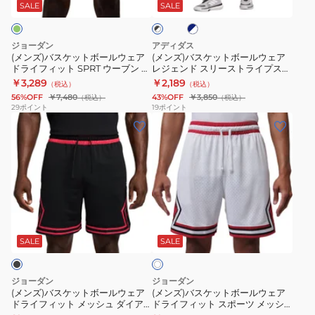
ト
ト
ビ
DNA
ブ
ト
ン
SALE
SALE
ッ
ー
ク
ボ
ボ
ド
ル
パ
ツ
×
×
ー
ー
ラ
シ
ン
IF2160-
ホ
ホ
ジョーダン
アディダス
ワ
ル
ル
ワ
イ
ョ
ツ
010
(メンズ)バスケットボールウェア
(メンズ)バスケットボールウェア
イ
イ
ドライフィット SPRT ウーブン ダ
レジェンド スリーストライプス
ウ
ウ
フ
ー
EZSS26UHP010C
ト
ト
イアモンド ショートパンツ
ショーツ KPM98
￥3,289
￥2,189
（税込）
（税込）
ェ
ェ
ィ
ト
FQ2989-392
56%OFF
￥7,480
43%OFF
￥3,850
（税込）
（税込）
ア
ア
ッ
パ
29
ポイント
19
ポイント
(メ
(メ
ド
レ
ト
ン
ン
ン
ラ
ジ
8
ツ
ズ)
ズ)
イ
ェ
イ
EZSS26UHP009C
バ
バ
フ
ン
ン
ス
ス
ィ
ド
チ
ケ
ケ
ッ
ス
FN2652-
ホ
ッ
ッ
ト
リ
010
ワ
ト
ト
SPRT
ー
SALE
SALE
イ
ト
ボ
ボ
ウ
ス
ー
ー
ー
ト
ジョーダン
ジョーダン
ル
ル
ブ
ラ
(メンズ)バスケットボールウェア
(メンズ)バスケットボールウェア
ドライフィット メッシュ ダイア
ドライフィット スポーツ メッシ
ウ
ウ
ン
イ