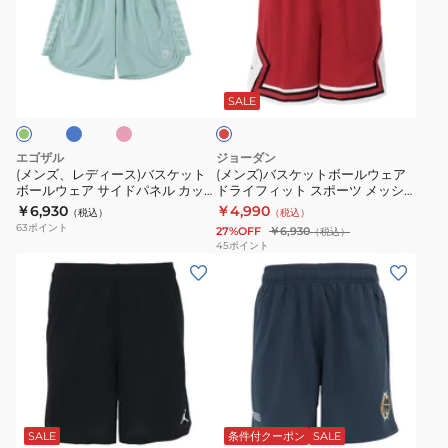
レ
バ
シ
ア
ェ
丈
デ
ス
ョ
モ
ア
オ
ィ
ケ
サ
ピ
レ
ー
ン
プ
ー
ー
ッ
ン
ッ
ト
ド
ラ
ル
ク
ス)
ト
ド
SALE
パ
シ
ク
ド
バ
ボ
ン
ョ
テ
ス
ス
ー
エゴザル
ジョーダン
ツ
ー
ィ
ク
ケ
ル
(メンズ、レディース)バスケット
(メンズ)バスケットボールウェア
HF9910-
ト
ス
ー
ボールウェア サイドパネル カッ
ドライフィット スポーツ メッシ
ッ
ウ
トオフ ショートパンツ
ュ ダイアモンド ショートパンツ
￥6,930
￥4,990
014
パ
パ
ル
（税込）
（税込）
ト
ェ
EZSS25UHP001
HF9910-687
63
ポイント
27%OFF
￥6,930
（税込）
ン
ン
メ
ボ
ア
45
ポイント
ツ
ツ
ッ
(メ
(メ
ー
ド
HF9910-
ド
シ
ン
ン
ル
ラ
101
ラ
ュ
ズ)
ズ)
ウ
イ
イ
シ
バ
バ
ェ
フ
メ
ョ
ス
ス
ア
ィ
ッ
ー
ケ
ケ
サ
ッ
グ
ブ
ア
ネ
シ
ト
ッ
ッ
イ
ト
リ
ラ
イ
イ
ュ
パ
ー
ッ
ト
ト
ボ
ド
ス
ビ
SALE
条件付クーポン
SALE