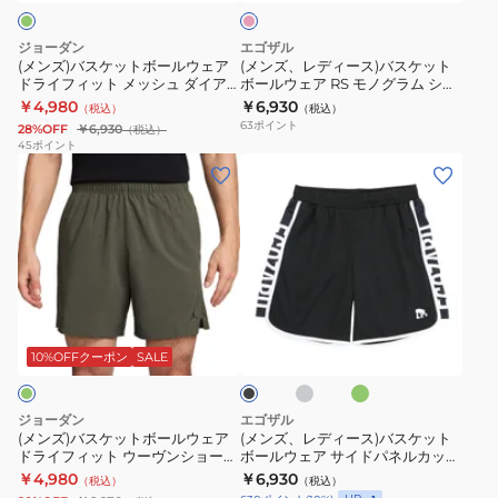
ト
ボ
バ
タ
付
ボ
ー
ス
ン
き
ジョーダン
エゴザル
ー
ル
ケ
ダ
ハ
(メンズ)バスケットボールウェア
(メンズ、レディース)バスケット
ドライフィット メッシュ ダイア
ボールウェア RS モノグラム ショ
ル
ウ
ッ
ー
ー
モンド ショートパンツ HF9910-
ートパンツ
￥4,980
￥6,930
（税込）
（税込）
DV9525-
ェ
ト
ド
フ
351
ERAL99UHP012RSC215
63
ポイント
28%OFF
￥6,930
（税込）
014
ア
ボ
イ
パ
45
ポイント
(メ
(メ
速
ド
ー
シ
ン
ン
ン
乾
ラ
ル
ュ
ツ
ズ)
ズ、
イ
ウ
ー
751PG1CD4613
バ
レ
フ
ェ
プ
ス
デ
ィ
ア
ラ
ケ
ィ
ッ
RS
ク
グ
グ
ブ
ッ
ー
ト
モ
テ
レ
リ
ラ
ー
ー
ト
ス)
メ
ノ
ィ
ッ
10%OFFクーポン
SALE
ン
ク
ボ
バ
ッ
グ
ス
ー
ス
シ
ラ
メ
ジョーダン
エゴザル
ル
ケ
ュ
ム
ッ
(メンズ)バスケットボールウェア
(メンズ、レディース)バスケット
ドライフィット ウーヴンショート
ボールウェア サイドパネルカット
ウ
ッ
ダ
シ
シ
パンツ IF2160-325
オフ ショートパンツ
￥4,980
￥6,930
（税込）
（税込）
ェ
ト
イ
ョ
ュ
EZSS25UHP001C