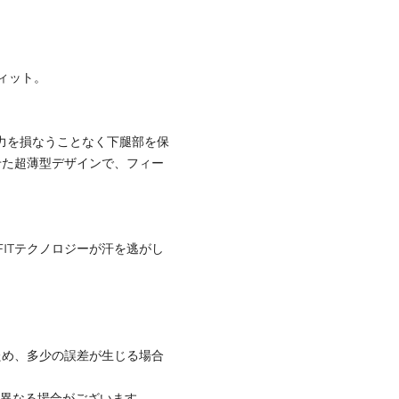
ィット。
ト力を損なうことなく下腿部を保
せた超薄型デザインで、フィー
FITテクノロジーが汗を逃がし
ため、多少の誤差が生じる場合
と異なる場合がございます。