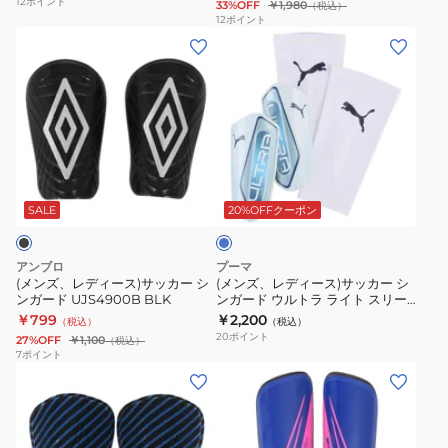
12
ポイント
33%OFF
￥1,980
（税込）
ッ
カ
ー
12
ポイント
(メ
(メ
シ
ー
ド
ン
ン
ュ
す
M
ズ、
ズ、
シ
ね
サ
レ
レ
ン
あ
イ
デ
デ
ガ
て
ズ
ィ
ィ
ー
シ
GG0023-
ラ
ー
ー
ド
ン
KL
イ
ス)
ス)
UJS4601B
ガ
ト
SALE
20%OFFクーポン
ブ
サ
サ
TUQ
ー
ル
ッ
ッ
ド
ー
アンブロ
プーマ
カ
カ
J
(メンズ、レディース)サッカー シ
(メンズ、レディース)サッカー シ
ンガード UJS4900B BLK
ンガード ウルトラ ライト スリー
ー
ー
ガ
ブ 03098908
￥799
￥2,200
（税込）
（税込）
シ
シ
ー
20
ポイント
27%OFF
￥1,100
（税込）
ン
ン
ド
7
ポイント
(メ
(メ
ガ
ガ
SP0040-
ン
ン
ー
ー
635
ズ)
ズ、
ド
ド
サ
レ
UJS4900B
ウ