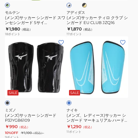
ク
ト
ン
ィ
ア
×
×
ガ
ロ
ル
ゴ
ブ
モルテン
アディダス
ー
ー
ク
ラ
ハ
(メンズ)サッカー シンガード スワ
(メンズ)サッカー ティロ クラブ シ
ル
ッ
ンセシンガード Sサイ
ンガード EU CLUB JZQ16
ド
ラ
ー
ド
ク
ズ:GG0022-KL
￥1,980
￥1,870
（税込）
（税込）
ス
ブ
ド
18
ポイント
17
ポイント
ワ
シ
シ
(メ
(メ
ン
ン
ェ
ン
ン
セ
ガ
ル
ズ)
ズ、
シ
ー
DN3614-
サ
レ
ン
ド
458
ッ
デ
ガ
EU
カ
ィ
ブ
ー
CLUB
ー
ー
ル
ド
JZQ16
シ
ス)
ー
SALE
SALE
S
ン
サ
サ
ガ
ッ
ミズノ
ナイキ
イ
ー
カ
(メンズ)サッカー シンガード
(メンズ、レディース)サッカー シ
ズ:GG0022-
P3JYGB6109
ンガード マーキュリアル ハード
ド
ー
シェル DN3614-420
￥990
￥1,290
KL
（税込）
（税込）
P3JYGB6109
シ
11
ポイント
10%OFF
￥1,100
（税込）
ン
9
ポイント