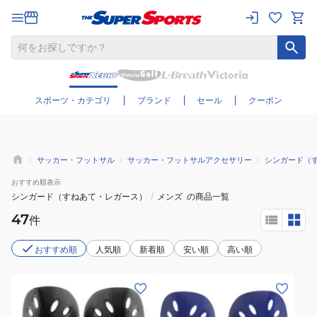
さらに絞り込む
スポーツ・カテゴリ
ブランド
セール
クーポン
サッカー・フットサル
サッカー・フットサルアクセサリー
シンガード（
おすすめ
順表示
シンガード（すねあて・レガース）
/
メンズ
の商品一覧
47
件
おすすめ順
人気順
新着順
安い順
高い順
(メ
(メ
ン
ン