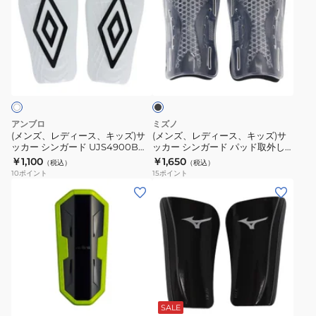
レ
レ
マ
ガ
デ
デ
ー
ー
ィ
ィ
キ
ド
ブ
ー
ー
ュ
マ
ラ
ス、
ス、
リ
ー
ッ
ク
キ
キ
ア
キ
ッ
ッ
ル
ュ
アンブロ
ミズノ
ズ)
ズ)
ラ
リ
(メンズ、レディース、キッズ)サ
(メンズ、レディース、キッズ)サ
ッカー シンガード UJS4900B
ッカー シンガード パッド取外し
サ
サ
イ
ア
WHT
可 P3JYGB8309
￥1,100
￥1,650
（税込）
（税込）
ッ
ッ
ト
ル
10
ポイント
15
ポイント
カ
カ
FA22
ラ
(メ
(メ
ー
ー
DN3611-
イ
ン
ン
シ
シ
395
ト
ズ)
ズ、
ン
ン
FA22
サ
レ
ガ
ガ
DN3611-
ッ
デ
ー
ー
850
カ
ィ
ブ
ド
ド
ー
ー
ラ
UJS4900B
パ
シ
ス、
ッ
SALE