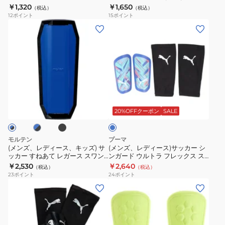
ース スワンセシンガードMサイズ
￥1,320
￥1,650
ス
ッ
（税込）
（税込）
メ
ッ
GG0013-KR
12
ポイント
15
ポイント
ワ
ク
ッ
カ
(メ
(メ
ン
ス
シ
ー
ン
ン
セ
M
ュ
シ
ズ、
ズ、
シ
サ
UF6SAZ03U
ン
レ
レ
ン
イ
BK
ガ
デ
デ
ガ
ズ
ー
ィ
ィ
ブ
ー
ブ
GG0033-
ブ
ド
ー
ー
ラ
ル
ド
KR
す
ッ
ス、
ス)
ー
20%OFFクーポン
SALE
M
ク
ね
キ
サ
サ
あ
ッ
ッ
モルテン
プーマ
イ
て
ズ)
カ
(メンズ、レディース、キッズ) サ
(メンズ、レディース)サッカー シ
ズ
レ
ッカー すねあて レガース スワン
ンガード ウルトラ フレックス ス
サ
ー
セシンガード フレックス
リーブ 03087111
GG0023-
￥2,530
￥2,640
ガ
（税込）
（税込）
ッ
シ
GG0033
23
ポイント
24
ポイント
KR
ー
カ
ン
(メ
(メ
ス
ー
ガ
ン
ン
ス
す
ー
ズ、
ズ、
ワ
ね
ド
レ
レ