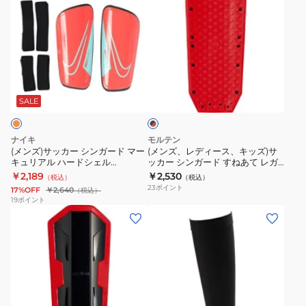
ン
ン
ー
ズ)
ズ、
ド
サ
レ
マ
ッ
デ
ー
カ
ィ
キ
ブ
ー
ー
ュ
ラ
シ
ス、
リ
SALE
ッ
ク
ン
キ
ア
×
ガ
ッ
ル
レ
ナイキ
モルテン
ー
ズ)
ッ
ハ
(メンズ)サッカー シンガード マー
(メンズ、レディース、キッズ)サ
ド
キュリアル ハードシェル
ッカー シンガード すねあて レガ
ド
サ
ー
DN3614-850
ース スワンセシンガード フレッ
￥2,189
￥2,530
（税込）
（税込）
マ
ッ
ド
クス Mサイズ GG0033-KR
23
ポイント
17%OFF
￥2,640
（税込）
ー
カ
シ
19
ポイント
(メ
(メ
キ
ー
ェ
ン
ン
ュ
シ
ル
ズ、
ズ)
リ
ン
DN3614-
レ
シ
ア
ガ
395
デ
ン
ル
ー
ィ
ガ
ハ
ド