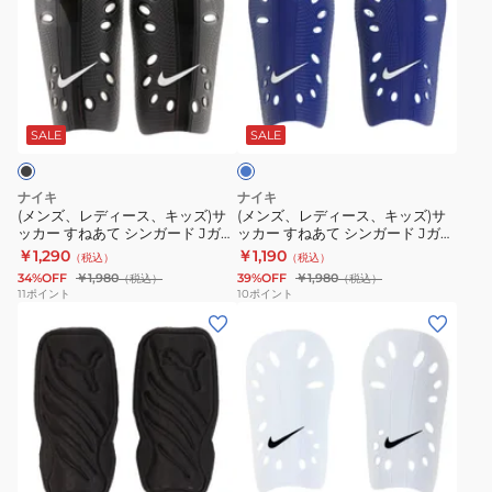
ズ、
ズ、
レ
レ
デ
デ
ィ
ィ
ブ
ー
ー
ル
ス、
ス、
ー
SALE
SALE
キ
キ
ッ
ッ
ナイキ
ナイキ
ズ)
ズ)
(メンズ、レディース、キッズ)サ
(メンズ、レディース、キッズ)サ
ッカー すねあて シンガード Jガー
ッカー すねあて シンガード Jガー
サ
サ
ド SP0040-009
ド SP0040-419
￥1,290
￥1,190
（税込）
（税込）
ッ
ッ
34%OFF
￥1,980
39%OFF
￥1,980
（税込）
（税込）
カ
カ
11
ポイント
10
ポイント
(メ
(メ
ー
ー
ン
ン
す
す
ズ、
ズ、
ね
ね
レ
レ
あ
あ
デ
デ
て
て
ィ
ィ
シ
シ
ブ
ホ
ホ
ー
ー
ン
ン
ル
ワ