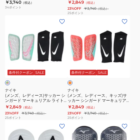
FA22 DN3611-636
830
￥3,740
￥2,849
（税込）
（税込）
シ
マ
ワ
ー
34
ポイント
23%OFF
￥3,740
（税込）
ン
ー
ー
ド
25
ポイント
(メ
(メ
ガ
キ
キ
SP0040-
ン
ン
ー
ュ
ャ
101
ズ、
ズ、
ド
リ
ッ
レ
レ
マ
ア
ト
デ
デ
ー
ル
ラ
ィ
ィ
キ
ラ
イ
オ
ー
ー
ュ
イ
ト
レ
ス)
ス、
リ
ト
IND
ン
条件付クーポン
SALE
条件付クーポン
SALE
ジ
サ
キ
ア
FA22
030647
ッ
ッ
ル
DN3611-
ナイキ
ナイキ
カ
ズ)
ラ
830
(メンズ、レディース)サッカー シ
(メンズ、レディース、キッズ)サ
ンガード マーキュリアル ライト
ッカー シンガード マーキュリア
ー
サ
イ
FA22 DN3611-395
ル ライト FA22 DN3611-850
￥2,849
￥2,849
（税込）
（税込）
シ
ッ
ト
23%OFF
￥3,740
23%OFF
￥3,740
（税込）
（税込）
ン
カ
FA22
25
ポイント
25
ポイント
(メ
(メ
ガ
ー
DN3611-
ン
ン
ー
シ
636
ズ、
ズ、
ド
ン