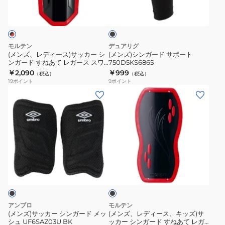
ブ
ー
ー
ー
す
ラ
ス)
ド
ド
ね
ッ
ク
サ
サ
シ
あ
ッ
ポ
ェ
て
モルテン
デュアリグ
カ
ー
ル
レ
(メンズ、レディース)サッカー シ
(メンズ)シンガード サポート
ンガード すねあて レガース スワ
750D5KS6865
ー
ト
DN3614-
ガ
ンセシンガード Mサイズ
￥2,090
￥999
（税込）
（税込）
シ
750D5KS6865
850
ー
GG0023-KR
19
ポイント
9
ポイント
ン
ス
(メ
(メ
ガ
ス
ン
ン
ー
ワ
ズ)
ズ、
ド
ン
サ
レ
す
セ
ッ
デ
ね
シ
カ
ィ
ブ
あ
ン
ー
ー
ラ
て
ガ
シ
ス、
ッ
レ
ー
ク
ン
キ
ガ
ド
ガ
ッ
アンブロ
モルテン
ー
フ
ー
ズ)
(メンズ)サッカー シンガード メッ
(メンズ、レディース、キッズ)サ
ス
レ
シュ UF6SAZ03U BK
ッカー シンガード すねあて レガ
ド
サ