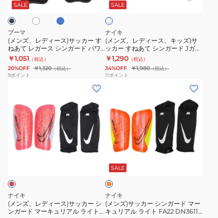
ー
ス)
ス、
ガ
ガ
SALE
SALE
イ
ト
サ
キ
ー
ー
ッ
ッ
ド
ド
プーマ
ナイキ
カ
ズ)
J
J
(メンズ、レディース)サッカー す
(メンズ、レディース、キッズ)サ
ねあて レガース シンガード パワ
ッカー すねあて シンガード Jガー
ー
サ
ガ
ガ
ーキャット ライト IND 030647
ド SP0040-101
￥1,051
￥1,290
（税込）
（税込）
す
ッ
ー
ー
20%OFF
￥1,320
34%OFF
￥1,980
（税込）
（税込）
ね
カ
ド
ド
9
ポイント
11
ポイント
(メ
(メ
あ
ー
SP0040-
SP0040-
ン
ン
て
す
009
419
ズ、
ズ)
レ
ね
レ
サ
ガ
あ
デ
ッ
ー
て
ィ
カ
ス
シ
オ
ー
ー
シ
ン
レ
ス)
シ
ン
ガ
ン
SALE
ジ
サ
ン
ガ
ー
ッ
ガ
ー
ド
ナイキ
ナイキ
カ
ー
ド
J
(メンズ、レディース)サッカー シ
(メンズ)サッカー シンガード マー
ンガード マーキュリアル ライト
キュリアル ライト FA22 DN3611-
ー
ド
パ
ガ