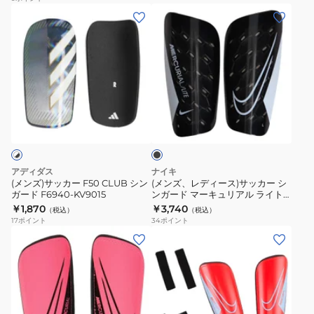
(メ
(メ
ガ
ン
ン
ー
ズ)
ズ、
ド
サ
レ
マ
ッ
デ
ー
カ
ィ
キ
ブ
ー
ー
ュ
ラ
F50
ス)
リ
ッ
ク
CLUB
サ
ア
シ
ッ
ル
アディダス
ナイキ
ン
カ
ハ
(メンズ)サッカー F50 CLUB シン
(メンズ、レディース)サッカー シ
ガード F6940-KV9015
ンガード マーキュリアル ライト
ガ
ー
ー
FA22 DN3611-010
￥1,870
￥3,740
（税込）
（税込）
ー
シ
ド
17
ポイント
34
ポイント
ド
ン
シ
(メ
(メ
F6940-
ガ
ェ
ン
ン
KV9015
ー
ル
ズ、
ズ)
ド
DN3614-
レ
サ
マ
420
デ
ッ