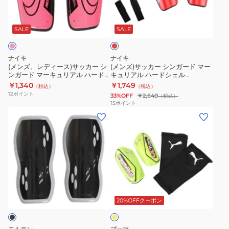
ー
ィ
カ
レ
キ
ー
ー
ッ
ュ
ス)
シ
ド
SALE
SALE
リ
サ
ン
ア
ッ
ガ
ナイキ
ナイキ
ル
カ
ー
(メンズ、レディース)サッカー シ
(メンズ)サッカー シンガード マー
ラ
ンガード マーキュリアル ハード
キュリアル ハードシェル
ー
ド
シェル DN3614-675
DN3614-636
￥1,340
￥1,749
イ
（税込）
（税込）
シ
マ
12
ポイント
33%OFF
￥2,640
（税込）
ト
ン
ー
15
ポイント
FA22
(メ
(メ
ガ
キ
DN3611-
ン
ン
ー
ュ
010
ズ)
ズ、
ド
リ
サ
レ
マ
ア
ッ
デ
ー
ル
カ
ィ
キ
ハ
フ
ー
ー
ュ
ー
ラ
シ
ス)
リ
ド
ッ
20%OFFクーポン
シ
ン
サ
ア
シ
ュ
ガ
ッ
ル
ェ
イ