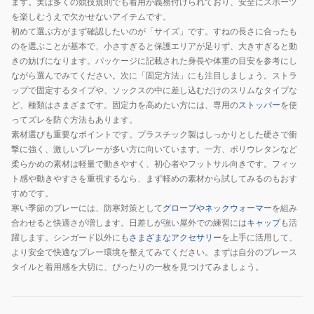
ます。実は多くの競技規則でも着用が義務付けられており、安全にスポーツ
ス
ト
シ
を楽しむうえで欠かせないアイテムです。
GG0033
初めて選ぶ方がまず確認したいのが「サイズ」です。すねの長さに合ったも
ス
ン
のを選ぶことが基本で、小さすぎると保護エリアが足りず、大きすぎると動
リ
ガ
きの妨げになります。パッケージに記載された身長や体重の目安を参考にし
ー
ー
ながら選んでみてください。次に「固定方法」にも注目しましょう。ストラ
ブ
ド
ップで固定するタイプや、ソックスの中に差し込むだけのスリムなタイプな
03098903
OSF-
ど、種類はさまざまです。固定力を高めたい方には、専用の
ストッパー
を使
SG07
ってズレを防ぐ方法もあります。
素材選びも重要なポイントです。プラスチック製はしっかりとした硬さで衝
撃に強く、激しいプレーが多い方に向いています。一方、ポリウレタンなど
柔らかめの素材は軽量で動きやすく、初心者やフットサル向きです。フィッ
ト感や動きやすさを重視するなら、まず軽めの素材から試してみるのもおす
すめです。
寒い季節のプレーには、防寒対策として
グローブやネックウォーマー
を組み
合わせると快適さが増します。日差しが強い屋外での練習には
キャップ
も活
躍します。シンガード以外にも
さまざまなアクセサリー
を上手に活用して、
より安全で快適なプレー環境を整えてみてください。まずは自分のプレース
タイルと着用感を大切に、ぴったりの一枚を見つけてみましょう。