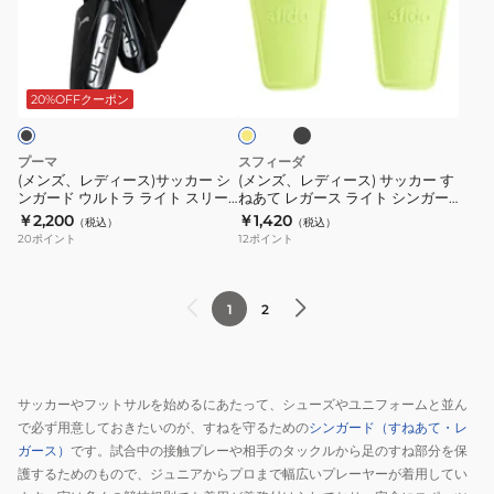
ン
あ
ウ
デ
デ
セ
て
ル
ィ
ィ
ブ
シ
イ
レ
ト
ー
ー
ラ
エ
ン
ガ
ラ
ッ
ス)
ス)
ロ
20%OFFクーポン
ガ
ク
ー
フ
ー
サ
サ
ー
ス
レ
ッ
ッ
プーマ
スフィーダ
ド
ス
ッ
カ
カ
(メンズ、レディース)サッカー シ
(メンズ、レディース) サッカー す
M
ワ
ク
ンガード ウルトラ ライト スリー
ねあて レガース ライト シンガー
ー
ー
ブ 03098903
ド OSF-SG07
サ
￥2,200
￥1,420
ン
ス
（税込）
（税込）
シ
す
20
ポイント
12
ポイント
イ
セ
ス
ン
ね
ズ
シ
リ
ガ
あ
GG0013-
ン
ー
ー
て
1
2
KR
ガ
ブ
ド
レ
ー
03087111
ウ
ガ
ド
ル
ー
サッカーやフットサルを始めるにあたって、シューズやユニフォームと並ん
フ
ト
ス
で必ず用意しておきたいのが、すねを守るための
シンガード（すねあて・レ
レ
ラ
ラ
ガース）
です。試合中の接触プレーや相手のタックルから足のすね部分を保
ッ
ラ
イ
護するためのもので、ジュニアからプロまで幅広いプレーヤーが着用してい
ク
イ
ト