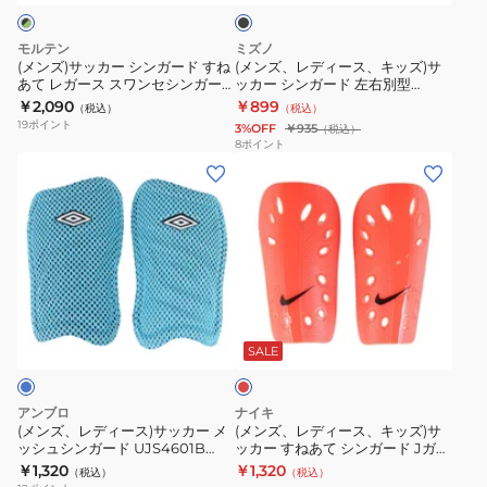
WHT
ッ
ク
ン
キ
ド
ガ
ッ
モルテン
ミズノ
取
ー
ズ)
(メンズ)サッカー シンガード すね
(メンズ、レディース、キッズ)サ
外
あて レガース スワンセシンガー
ッカー シンガード 左右別型
ド
サ
ド Mサイズ GG0023-KL
P3JYGB7409
￥2,090
￥899
し
（税込）
（税込）
す
ッ
19
ポイント
3%OFF
￥935
（税込）
可
ね
カ
8
ポイント
P3JYGB8309
(メ
(メ
あ
ー
ン
ン
て
シ
ズ、
ズ、
レ
ン
レ
レ
ガ
ガ
デ
デ
ー
ー
ィ
ィ
ス
ド
レ
ー
ー
ス
左
ッ
ス)
ス、
ワ
右
ド
SALE
サ
キ
ン
別
ッ
ッ
セ
型
アンブロ
ナイキ
カ
ズ)
シ
P3JYGB7409
(メンズ、レディース)サッカー メ
(メンズ、レディース、キッズ)サ
ッシュシンガード UJS4601B
ッカー すねあて シンガード Jガー
ー
サ
ン
TUQ
ド SP0040-635
￥1,320
￥1,320
（税込）
（税込）
メ
ッ
ガ