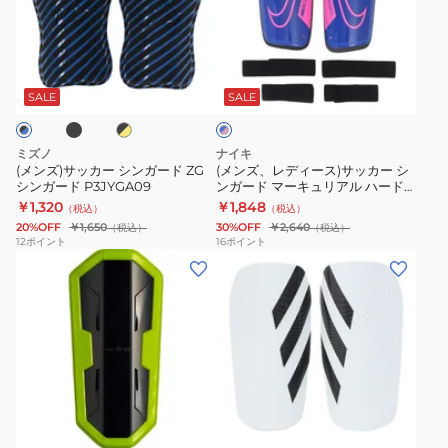
ッ
デ
BLK
ル
カ
ィ
ト
ブ
ブ
ブ
ー
ー
ラ
ラ
ル
シ
ス)
ッ
ラ
SALE
SALE
ー
ク
×
ン
サ
イ
ピ
ガ
ッ
ト
ン
ミズノ
ナイキ
ー
カ
ク
ス
(メンズ)サッカー シンガード ZG
(メンズ、レディース)サッカー シ
シンガード P3JYGA09
ンガード マーキュリアル ハード
ド
ー
リ
シェル DN3614-458
￥1,320
￥1,848
（税込）
（税込）
ZG
シ
ー
20%OFF
￥1,650
30%OFF
￥2,640
（税込）
（税込）
シ
ン
ブ
12
ポイント
16
ポイント
(メ
(メ
ン
ガ
03098908
ン
ン
ガ
ー
ズ)
ズ)
ー
ド
サ
サ
ド
マ
ッ
ッ
P3JYGA09
ー
カ
カ
キ
ブ
ホ
ー
ー
ュ
ラ
ワ
シ
テ
ッ
リ
イ