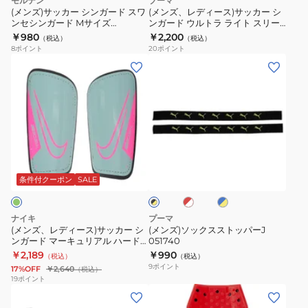
モルテン
プーマ
エ
ー
カ
ハ
ル
(メンズ)サッカー シンガード スワ
(メンズ、レディース)サッカー シ
ロ
ンセシンガード Mサイズ
ンガード ウルトラ ライト スリー
ド
ー
ー
DN3614-
ー
GG0013-KH
ブ 03098907
￥980
￥2,200
（税込）
（税込）
ス
シ
ド
636
8
ポイント
20
ポイント
ワ
ン
シ
(メ
(メ
ン
ガ
ェ
ン
ン
セ
ー
ル
ズ、
ズ)
シ
ド
DN3614-
レ
ソ
ン
ウ
675
デ
ッ
ガ
ル
ィ
ク
レ
ブ
ブ
ー
ト
ー
ス
ッ
ル
ラ
ド
ラ
ス)
ス
ド
ー
条件付クーポン
SALE
ッ
×
×
M
ラ
ク
サ
ト
ホ
イ
×
サ
イ
ッ
ッ
ワ
エ
イ
ナイキ
プーマ
イ
ト
イ
ロ
カ
パ
エ
(メンズ、レディース)サッカー シ
(メンズ)ソックスストッパーJ
ト
ー
ロ
ズ
ス
ンガード マーキュリアル ハード
051740
ー
ー
ー
シェル DN3614-395
￥2,189
￥990
GG0013-
リ
（税込）
（税込）
シ
J
9
ポイント
17%OFF
￥2,640
（税込）
KH
ー
ン
051740
19
ポイント
ブ
(メ
(メ
ガ
03098907