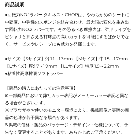
商品説明
●回転力NO.1ラバー:タキネス・CHOPは、やわらかめのシートに
中硬度、中弾性のスポンジを組み合わせ、最大限の変化を生み出
す回転力NO.2ラバーです。その恐るべき摩擦力は、強ドライブを
ピシャリと押さえる打球点の高いカットを可能にするばかりでな
く、サービスやレシーブにも威力を発揮します。
●サイズ:【Sサイズ】薄:1.1～1.3mm 【Mサイズ】中:1.5～1.7mm
【Lサイズ】厚:1.7～1.9mm 【LLサイズ】特厚:1.9～2.2mm
●粘着性高摩擦裏ソフトラバー
【商品の購入にあたっての注意事項】
※一部商品において弊社カラー表記がメーカーカラー表記と異な
る場合がございます。
※ブラウザやお使いのモニター環境により、掲載画像と実際の商
品の色味が若干異なる場合があります。
※掲載の価格・製品のパッケージ・デザイン・仕様について、予
告なく変更することがあります。あらかじめご了承ください。