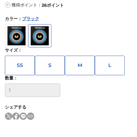
獲得ポイント：
26
ポイント
P
カラー
：
ブラック
サイズ
：
SS
S
M
L
数量：
シェアする