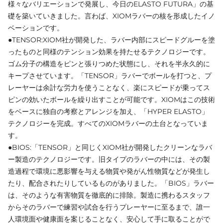
様々なバリエーションで発展し、今日のELASTO FUTURA」の基
礎を築いていきました。言わば、XIOMラバーの核を形成したイノ
ベーションです。
●TENSOR:XIOM社が開発した、ラバー内部にスピードグルーを塗
ったものと同様のテンション効果を持たせるテクノロジーです。
ゴム分子の構造をピンと張りつめた状態にし、それを半永久的に
キープさせています。「TENSOR」ラバーでボールを打つと、プ
レーヤーは余計な労力を使うことなく、楽にスピードが乗ってス
ピンの効いたボールを繰り出すことが可能です。XIOMはこの技術
をベースに独自の考察とアレンジを加え、「HYPER ELASTO」
テクノロジーを完成。すべてのXIOMラバーの土台となっていま
す。
●BIOS:「TENSOR」と同じくXIOM社が開発したクリーンなラバ
ー製造のテクノロジーです。旧タイプのラバーの中には、その製
造過程で環境に悪影響を与える物質や発がん性物質などが発生し
たり、配合されたりしているものがありました。「BIOS」ラバー
は、そのような有害物質を徹底的に排除。製造に携わるスタッフ
からそのラバーで練習や試合を行うプレーヤーに至るまで、誰一
人環境面や健康面を案じることなく、安心して手に取ることがで