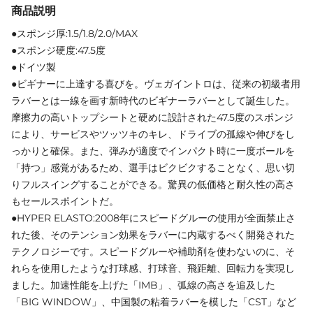
商品説明
●スポンジ厚:1.5/1.8/2.0/MAX
●スポンジ硬度:47.5度
●ドイツ製
●ビギナーに上達する喜びを。ヴェガイントロは、従来の初級者用
ラバーとは一線を画す新時代のビギナーラバーとして誕生した。
摩擦力の高いトップシートと硬めに設計された47.5度のスポンジ
により、サービスやツッツキのキレ、ドライブの孤線や伸びをし
っかりと確保。また、弾みが適度でインパクト時に一度ボールを
「持つ」感覚があるため、選手はビクビクすることなく、思い切
りフルスイングすることができる。驚異の低価格と耐久性の高さ
もセールスポイントだ。
●HYPER ELASTO:2008年にスピードグルーの使用が全面禁止さ
れた後、そのテンション効果をラバーに内蔵するべく開発された
テクノロジーです。スピードグルーや補助剤を使わないのに、そ
れらを使用したような打球感、打球音、飛距離、回転力を実現し
ました。加速性能を上げた「IMB」、弧線の高さを追及した
「BIG WINDOW」、中国製の粘着ラバーを模した「CST」など