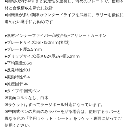
●回転のかけやすさと安定性を重視し、薄めのブレードで、使用木
材と合板構成を新たに設計
●回転量が多い前陣カウンタードライブを武器に、ラリーを優位に
進めたい選手にお勧めです
◆素材:インナーファイバー/5枚合板+アリレートカーボン
◆ブレードサイズ:161×150mm(丸型)
◆ブレード厚:5.5mm
◆グリップサイズ:長さ82×厚24×幅32mm
◆平均重量:86g
◆反発特性:10.1
◆振動特性:8.4
●原産国:日本
●タイプ:中国式ペン
※裏面コルクなし、白木
※ラケットはすべてラージボール対応になっています。
※中国式ペンの片面のみラバーを貼る場合は、使用するラバーと
異なる色の『半円ラケット・シート』をラケット裏面に貼ってご
使用ください。