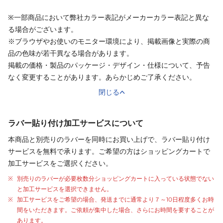
※一部商品において弊社カラー表記がメーカーカラー表記と異な
る場合がございます。
※ブラウザやお使いのモニター環境により、掲載画像と実際の商
品の色味が若干異なる場合があります。
掲載の価格・製品のパッケージ・デザイン・仕様について、予告
なく変更することがあります。あらかじめご了承ください。
閉じる
ラバー貼り付け加工サービスについて
本商品と別売りの
ラバー
を同時にお買い上げで、
ラバー
貼り付け
サービスを無料で承ります。ご希望の方はショッピングカートで
加工サービスをご選択ください。
別売りの
ラバー
が
必要枚数分
ショッピングカートに入っている状態でない
と加工サービスを選択できません。
加工サービスをご希望の場合、発送までに通常より
７～10日程度
多くお時
間をいただきます。ご依頼が集中した場合、さらにお時間を要することが
あります。