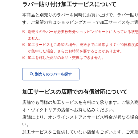
ラバー貼り付け加工サービスについて
本商品と別売りの
ラバー
を同時にお買い上げで、
ラバー
貼
す。ご希望の方はショッピングカートで加工サービスをご
別売りの
ラバー
が
必要枚数分
ショッピングカートに入っている状
ません。
加工サービスをご希望の場合、発送までに通常より
７～10日程度
が集中した場合、さらにお時間を要することがあります。
加工を施した商品の返品・交換はできません。
別売りの
ラバー
を探す
加工サービスの店頭での有償対応について
店舗でも同様の加工サービスを有料にて承ります。ご購入
オ・ヴィクトリアの店舗へお持ち込みください。
店舗により、オンラインストアとサービス料金が異なる場
い。
加工サービスをご提供していない店舗もございます。ご来