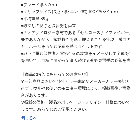
●ブレード厚:5.7mm
●グリップサイズ(長さ×厚×エンド幅):100×25×34mm
●平均重量:89g
●球持ちの良さと高反発を両立
●ナノテクノロジー素材である「セルロースナノファイバー
発でありながら、振動特性を低く抑えることを実現。威力
も、ボールをつかむ感覚を持つラケットです。
●戦いに挑む競技者と電光石火の攻撃をイメージして全体を
を用いて、目標に向かって進み続ける樊振東選手の姿勢を
【商品の購入にあたっての注意事項】
※一部商品において弊社カラー表記がメーカーカラー表記
※ブラウザやお使いのモニター環境により、掲載画像と実
合があります。
※掲載の価格・製品のパッケージ・デザイン・仕様につい
ります。あらかじめご了承ください。
閉じる