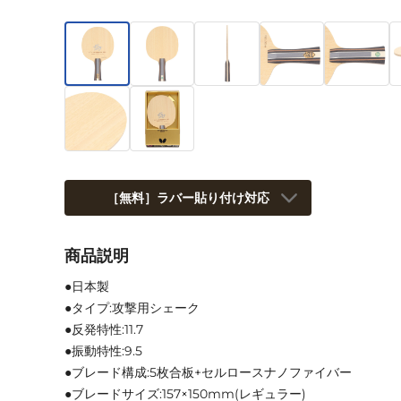
［無料］ラバー貼り付け対応
商品説明
●日本製
●タイプ:攻撃用シェーク
●反発特性:11.7
●振動特性:9.5
●ブレード構成:5枚合板+セルロースナノファイバー
●ブレードサイズ:157×150mm(レギュラー)