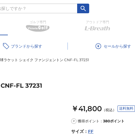
ゴルフ専門
アウトドア専門
ブランド
セール
球ラケット シェイク ファンジェントン CNF-FL 37231
-FL 37231
￥41,800
送料無料
（税込）
獲得ポイント：
380
ポイント
P
サイズ
：
FF