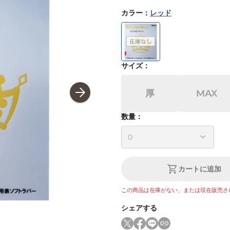
カラー
：
レッド
サイズ
：
厚
MAX
数量：
カートに追加
この商品は在庫がない、または現在販売さ
シェアする