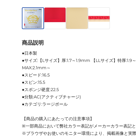
商品説明
●日本製
●サイズ:【Lサイズ】厚:1.7～1.9mm 【LLサイズ】特厚:1.9
MAX:2.1mm～
●スピード:16.5
●スピン:15.5
●スポンジ硬度:22.5
●分類:AC(アクティブチャージ)
●カテゴリ:ラージボール
【商品の購入にあたっての注意事項】
※一部商品において弊社カラー表記がメーカーカラー表記
※ブラウザやお使いのモニター環境により、掲載画像と実