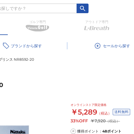
ゴルフ専門
アウトドア専門
ブランド
セール
ンス NR8592-20
0
オンラインストア限定価格
￥5,289
送料無料
（税込）
33%OFF
￥7,920
（税込）
獲得ポイント：
48
ポイント
P