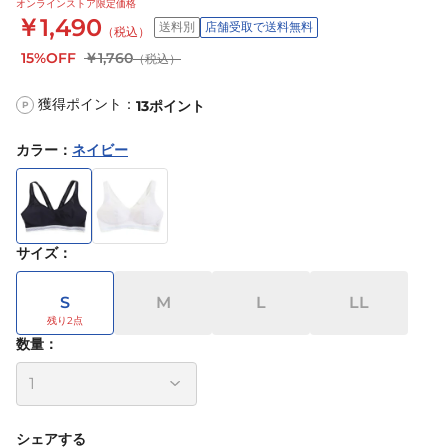
オンラインストア限定価格
￥1,490
送料別
店舗受取で送料無料
（税込）
15%OFF
￥1,760
（税込）
獲得ポイント：
13
ポイント
P
カラー
：
ネイビー
サイズ
：
S
M
L
LL
数量：
シェアする