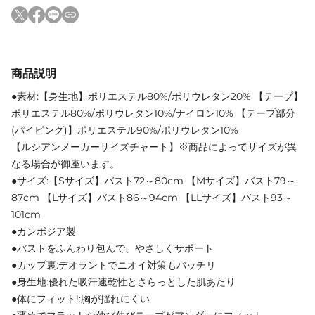
商品説明
●素材:【身生地】ポリエステル80%/ポリウレタン20% 【テープ】
ポリエステル80%/ポリウレタン10%/ナイロン10% 【テープ部分
(パイピング)】ポリエステル90%/ポリウレタン10%
【ルシアンメーカーサイズチャート】※商品によってサイズが異
なる場合が御座います。
●サイズ:【Sサイズ】バスト72～80cm 【Mサイズ】バスト79～
87cm 【Lサイズ】バスト86～94cm 【LLサイズ】バスト93～
101cm
●カンボジア製
●バストをふんわり包んで、やさしくサポート
●カップ裏:デオラントでニオイ対策もバッチリ
●身生地:優れた吸汗速乾性とさらっとした肌あたり
●体にフィット!:胸が揺れにくい