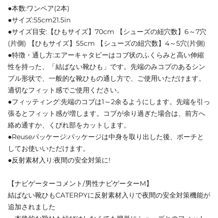
●本数:ワンペア(2本)
●サイズ:55cm21.5in
●サイズ目安:【ひもサイズ】70cm 【シューズの紐穴数】6～7穴
(片側) 【ひもサイズ】55cm 【シューズの紐穴数】4～5穴(片側)
●特徴・通し方:エアーキャタピーはコブ状のふくらみと高い伸縮
性を持った、「結ばない靴ひも」です。先端のみコブのあるシン
プル形状で、一般的な靴ひもの通し方で、ご使用いただけます。
適切なフィット感でご使用ください。
●フィッティング:先端のコブは1～2余るようにします。先端を引っ
張るとフィット感が増します。コブが余り過ぎた場合は、前方へ
絡め通すか、くびれ部をカットします。
●Reuseパッケージ:パッケージは中身を取り出した後、ポーチと
してお使いいただけます。
●反射素材入り:夜間の安全対策に!
【ナビゲーターコメント/男性ナビゲーターM】
結ばない靴ひもCATERPYに反射素材入りで夜間の安全対策機能が
追加されました