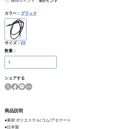
獲得ポイント：
8
ポイント
P
カラー
：
ブラック
サイズ
：
FF
数量：
シェアする
商品説明
●素材:ポリエステル/ゴム/アセテート
●日本製