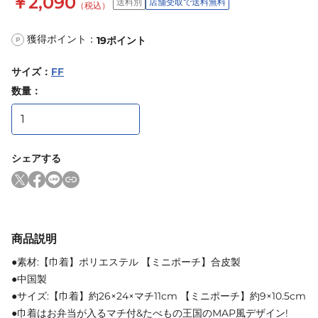
￥2,090
送料別
店舗受取で送料無料
（税込）
獲得ポイント：
19
ポイント
P
サイズ
：
FF
数量：
シェアする
商品説明
●素材:【巾着】ポリエステル 【ミニポーチ】合皮製
●中国製
●サイズ:【巾着】約26×24×マチ11cm 【ミニポーチ】約9×10.5cm
●巾着はお弁当が入るマチ付&たべもの王国のMAP風デザイン!