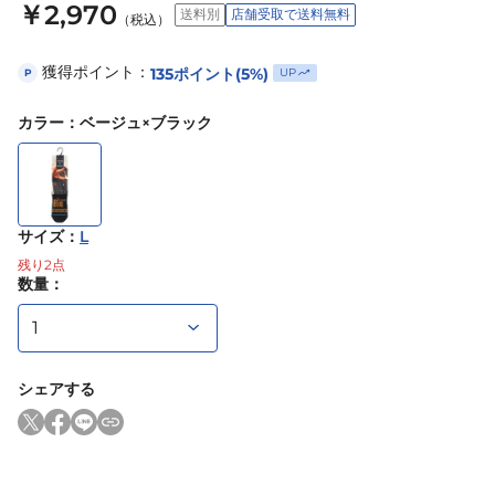
￥2,970
送料別
店舗受取で送料無料
（税込）
獲得ポイント：
135
ポイント
(5%)
UP
P
カラー
：
ベージュ×ブラック
サイズ
：
L
残り
2
点
数量：
シェアする