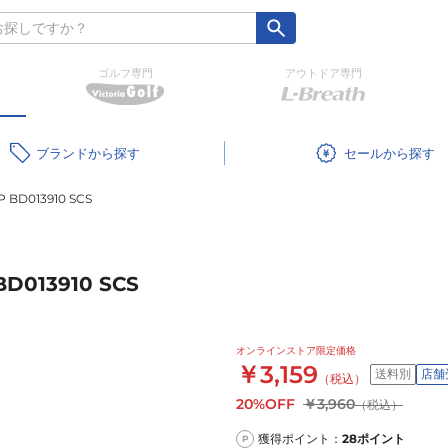
ゴルフ専門
アウトドア専門
ブランド
セール
BD013910 SCS
D013910 SCS
オンラインストア限定価格
￥3,159
送料別
店舗
（税込）
20%OFF
￥3,960
（税込）
獲得ポイント：
28
ポイント
P